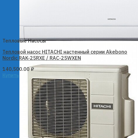
Тепловые Насосы
Тепловой насос HITACHI настенный серии Akebono
Nordic RAK-25RXE / RAC-25WXEN
140,500.00
₽
Купить