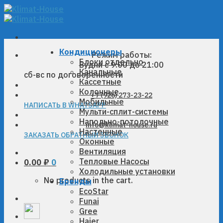
Skip
to
content
Кондиционеры
Режим работы:
Блоки отдельно
Будни с 9:00 до 21:00
Канальные
сб-вс по договоренности
Кассетные
Колонные
+7 (926) 273-23-22
Мобильные
НАПИСАТЬ В WHATSAPP
Мульти-сплит-системы
Напольно-потолочные
info@klimat-house.ru
Настенные
ЗАКАЗАТЬ ОБРАТНЫЙ ЗВОНОК
Оконные
Вентиляция
Тепловые Насосы
0.00
₽
0
Холодильные установки
No products in the cart.
Бренды
EcoStar
Funai
Gree
Haier