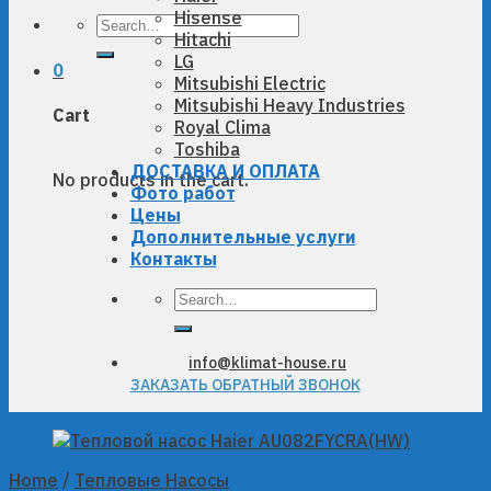
Hisense
Search
Hitachi
for:
LG
0
Mitsubishi Electric
Mitsubishi Heavy Industries
Cart
Royal Clima
Toshiba
ДОСТАВКА И ОПЛАТА
No products in the cart.
Фото работ
Цены
Дополнительные услуги
Контакты
Search
for:
info@klimat-house.ru
ЗАКАЗАТЬ ОБРАТНЫЙ ЗВОНОК
Home
/
Тепловые Насосы