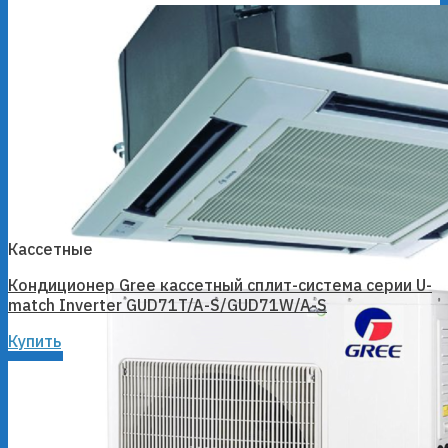
Кассетные
Кондиционер Gree кассетный сплит-система серии U-
match Inverter GUD71T/A-S/GUD71W/A-S
Купить