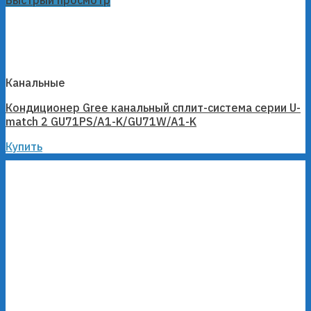
Быстрый просмотр
Канальные
Кондиционер Gree канальный сплит-система серии U-
match 2 GU71PS/A1-K/GU71W/A1-K
Купить