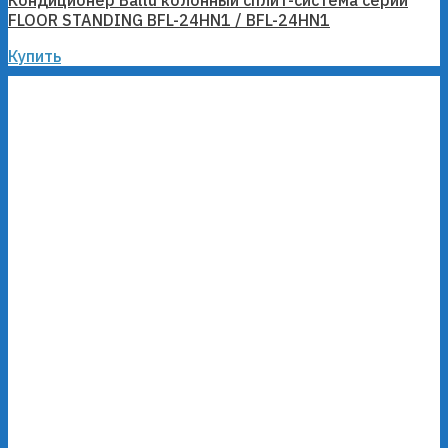
Кондиционер Ballu колонный сплит-система серии
FLOOR STANDING BFL-24HN1 / BFL-24HN1
Купить