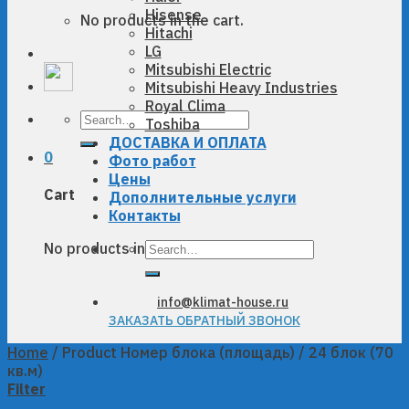
Hisense
No products in the cart.
Hitachi
LG
Mitsubishi Electric
Mitsubishi Heavy Industries
Royal Clima
Search
Toshiba
for:
ДОСТАВКА И ОПЛАТА
0
Фото работ
Цены
Cart
Дополнительные услуги
Контакты
Search
No products in the cart.
for:
info@klimat-house.ru
ЗАКАЗАТЬ ОБРАТНЫЙ ЗВОНОК
Home
/
Product Номер блока (площадь)
/
24 блок (70
кв.м)
Filter