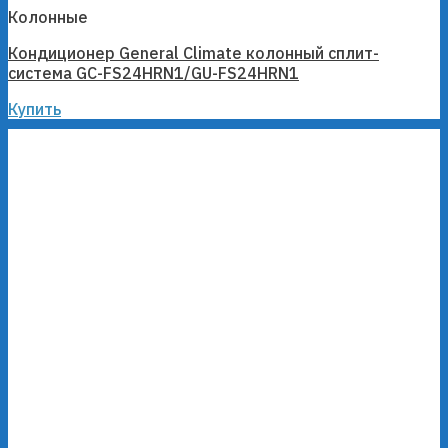
Колонные
Кондиционер General Climate колонный сплит-
система GC-FS24HRN1/GU-FS24HRN1
Купить