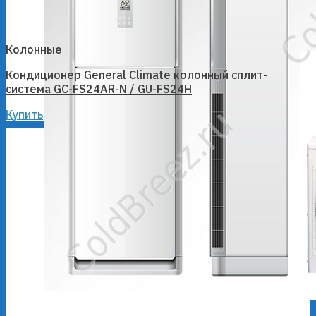
Колонные
Кондиционер General Climate колонный сплит-
система GC-FS24AR-N / GU-FS24H
Купить