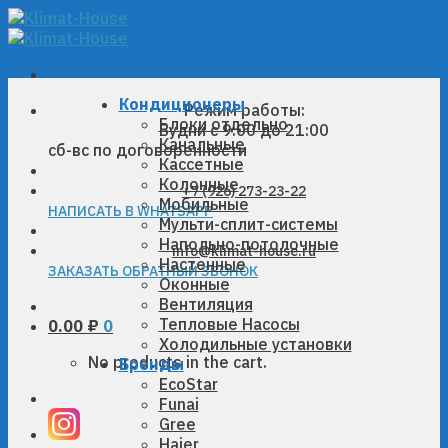
Skip
to
content
Кондиционеры
Режим работы:
Блоки отдельно
Будни с 9:00 до 21:00
Канальные
сб-вс по договоренности
Кассетные
Колонные
+7 (926) 273-23-22
Мобильные
НАПИСАТЬ В WHATSAPP
Мульти-сплит-системы
Напольно-потолочные
info@klimat-house.ru
Настенные
ЗАКАЗАТЬ ОБРАТНЫЙ ЗВОНОК
Оконные
Вентиляция
Тепловые Насосы
0.00
₽
0
Холодильные установки
No products in the cart.
Бренды
EcoStar
Funai
Gree
Haier