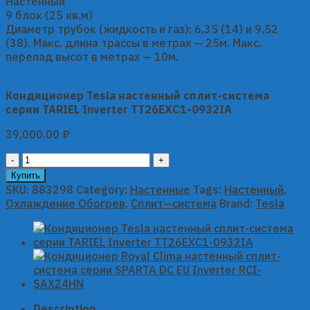
Настенный
9 блок (25 кв.м)
Диаметр трубок (жидкость и газ): 6,35 (14) и 9,52
(38). Макс. длина трассы в метрах — 25м. Макс.
перепад высот в метрах — 10м.
Кондиционер Tesla настенный сплит-система
серии TARIEL Inverter TT26EXC1-0932IA
39,000.00
₽
Кондиционер
Tesla
Купить
настенный
SKU:
883298
Category:
Настенные
Tags:
Настенный
,
сплит-
Охлаждение Обогрев
,
Сплит—система
Brand:
Tesla
система
серии
TARIEL
Inverter
TT26EXC1-
0932IA
quantity
Description