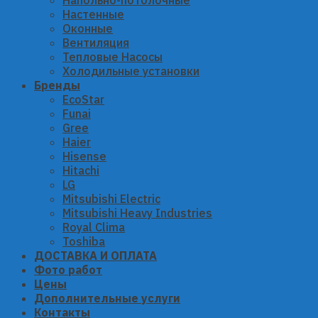
Напольно-потолочные
Настенные
Оконные
Вентиляция
Тепловые Насосы
Холодильные установки
Бренды
EcoStar
Funai
Gree
Haier
Hisense
Hitachi
LG
Mitsubishi Electric
Mitsubishi Heavy Industries
Royal Clima
Toshiba
ДОСТАВКА И ОПЛАТА
Фото работ
Цены
Дополнительные услуги
Контакты