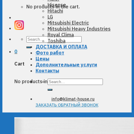
Hisense
No products in the cart.
Hitachi
LG
Mitsubishi Electric
Mitsubishi Heavy Industries
Royal Clima
Search
Toshiba
for:
ДОСТАВКА И ОПЛАТА
0
Фото работ
Цены
Cart
Дополнительные услуги
Контакты
Search
No products in the cart.
for:
info@klimat-house.ru
ЗАКАЗАТЬ ОБРАТНЫЙ ЗВОНОК