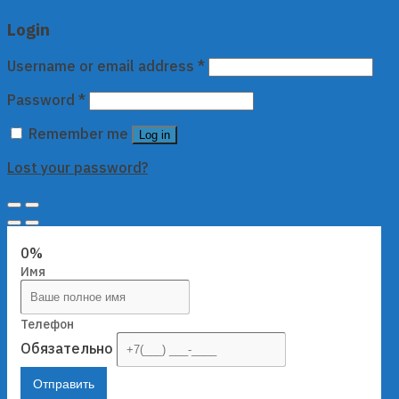
Login
Username or email address
*
Password
*
Remember me
Log in
Lost your password?
0%
Имя
Телефон
Обязательно
Отправить