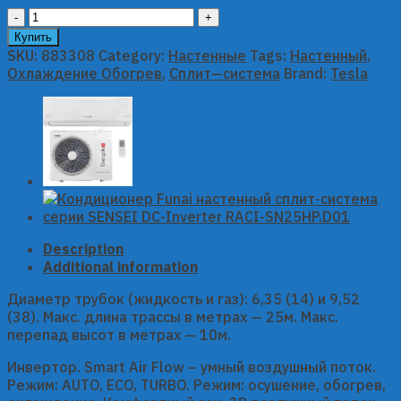
Кондиционер
Tesla
Купить
настенный
SKU:
883308
Category:
Настенные
Tags:
Настенный
,
сплит-
Охлаждение Обогрев
,
Сплит—система
Brand:
Tesla
система
серии
ARCTIC
Inverter
TT34TP61S-
1232IAWUV
quantity
Description
Additional information
Диаметр трубок (жидкость и газ): 6,35 (14) и 9,52
(38). Макс. длина трассы в метрах — 25м. Макс.
перепад высот в метрах — 10м.
Инвертор. Smart Air Flow – умный воздушный поток.
Режим: AUTO, ECO, TURBO. Режим: осушение, обогрев,