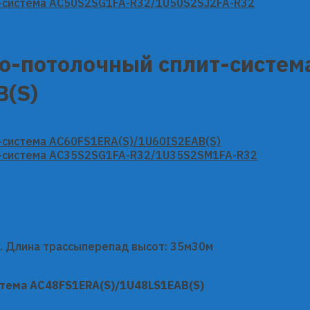
но-потолочный сплит-систем
(S)
34). Длина трассыперепад высот: 35м30м
тема AC48FS1ERA(S)/1U48LS1EAB(S)