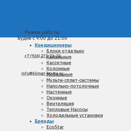
Режим работы:
Будни с 9:00 до 21:00
Кондиционеры
Блоки отдельно
+7 (926) 273-23-22
Канальные
Кассетные
Колонные
info@klimat-house.ru
Мобильные
Мульти-сплит-системы
Напольно-потолочные
Настенные
Оконные
Вентиляция
Тепловые Насосы
Холодильные установки
Бренды
EcoStar