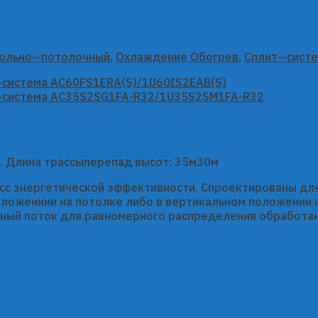
ольно—потолочный
,
Охлаждение Обогрев
,
Сплит—сист
34). Длина трассыперепад высот: 35м30м
асс энергетической эффективности. Спроектированы дл
оложениии на потолке либо в вертикальном положении 
ый поток для равномерного распределения обработанн