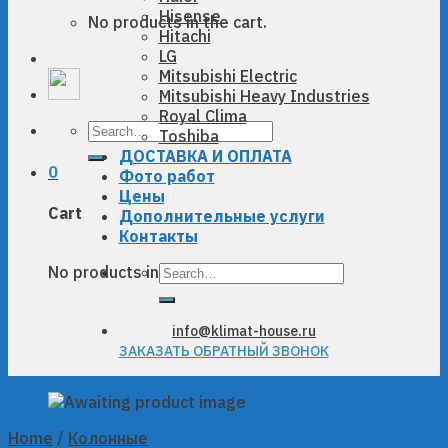
Hisense
No products in the cart.
Hitachi
LG
Mitsubishi Electric
Mitsubishi Heavy Industries
Royal Clima
Search
Toshiba
for:
ДОСТАВКА И ОПЛАТА
0
Фото работ
Цены
Cart
Дополнительные услуги
Контакты
Search
No products in the cart.
for:
info@klimat-house.ru
ЗАКАЗАТЬ ОБРАТНЫЙ ЗВОНОК
Home
/
Колонные