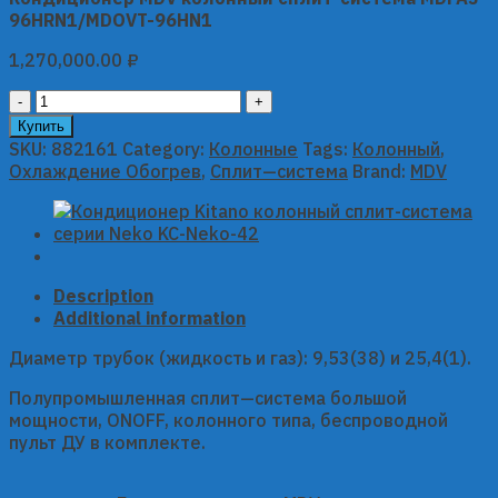
96HRN1/MDOVT-96HN1
1,270,000.00
₽
Кондиционер
MDV
Купить
колонный
SKU:
882161
Category:
Колонные
Tags:
Колонный
,
сплит-
Охлаждение Обогрев
,
Сплит—система
Brand:
MDV
система
MDFA3-
96HRN1/MDOVT-
96HN1
quantity
Description
Additional information
Диаметр трубок (жидкость и газ): 9,53(38) и 25,4(1).
Полупромышленная сплит—система большой
мощности, ONOFF, колонного типа, беспроводной
пульт ДУ в комплекте.