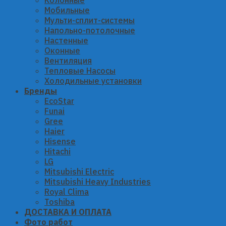
Колонные
Мобильные
Мульти-сплит-системы
Напольно-потолочные
Настенные
Оконные
Вентиляция
Тепловые Насосы
Холодильные установки
Бренды
EcoStar
Funai
Gree
Haier
Hisense
Hitachi
LG
Mitsubishi Electric
Mitsubishi Heavy Industries
Royal Clima
Toshiba
ДОСТАВКА И ОПЛАТА
Фото работ