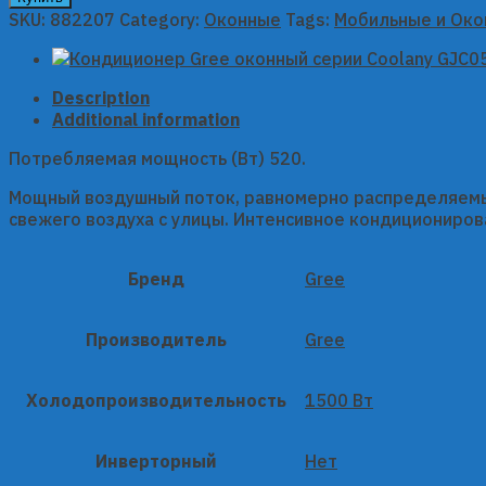
оконный
SKU:
882207
Category:
Оконные
Tags:
Мобильные и Ок
серии
Coolany
GJC05BQ-
Description
K3NMND1A
Additional information
quantity
Потребляемая мощность (Вт) 520.
Мощный воздушный поток, равномерно распределяемый
свежего воздуха с улицы. Интенсивное кондициониров
Бренд
Gree
Производитель
Gree
Холодопроизводительность
1500 Вт
Инверторный
Нет