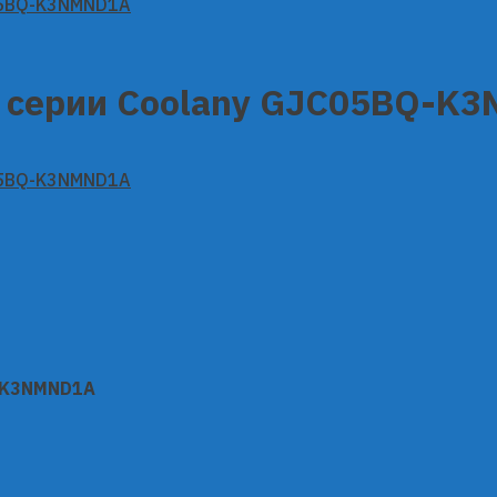
 серии Coolany GJC05BQ-K
-K3NMND1A