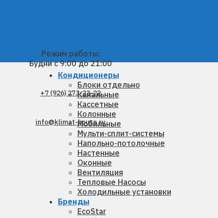
Режим работы:
Будни с 9:00 до 21:00
Кондиционеры
Блоки отдельно
+7 (926) 273-23-22
Канальные
Кассетные
Колонные
info@klimat-house.ru
Мобильные
Мульти-сплит-системы
Напольно-потолочные
Настенные
Оконные
Вентиляция
Тепловые Насосы
Холодильные установки
Бренды
EcoStar