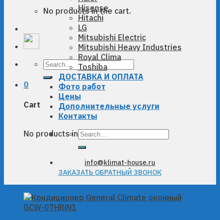
Hisense
No products in the cart.
Hitachi
LG
Mitsubishi Electric
Mitsubishi Heavy Industries
Royal Clima
Search
Toshiba
for:
ДОСТАВКА И ОПЛАТА
0
Фото работ
Цены
Cart
Дополнительные услуги
Контакты
Search
No products in the cart.
for:
info@klimat-house.ru
ЗАКАЗАТЬ ОБРАТНЫЙ ЗВОНОК