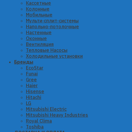
Кассетные
Колонные
Мобильные
Мульти-сплит-системы
Напольно-потолочные
Настенные
Оконные
Вентиляция
Тепловые Насосы
Холодильные установки
Бренды
EcoStar
Funai
Gree
Haier
Hisense
Hitachi
LG
Mitsubishi Electric
Mitsubishi Heavy Industries
Royal Clima
Toshiba