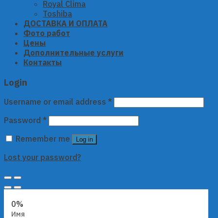
Royal Clima
Toshiba
ДОСТАВКА И ОПЛАТА
Фото работ
Цены
Дополнительные услуги
Контакты
Login
Username or email address
*
Password
*
Remember me
Log in
Lost your password?
0%
Имя