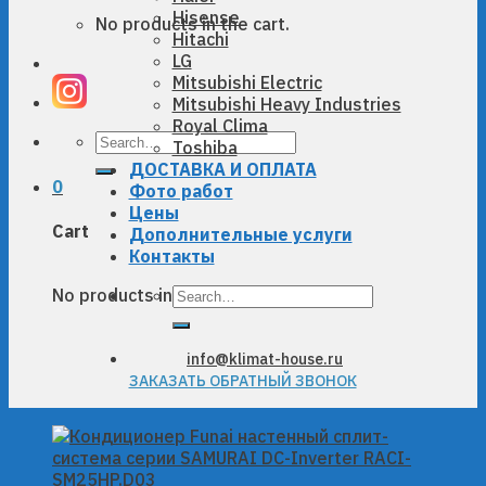
Hisense
No products in the cart.
Hitachi
LG
Mitsubishi Electric
Mitsubishi Heavy Industries
Royal Clima
Search
Toshiba
for:
ДОСТАВКА И ОПЛАТА
0
Фото работ
Цены
Cart
Дополнительные услуги
Контакты
Search
No products in the cart.
for:
info@klimat-house.ru
ЗАКАЗАТЬ ОБРАТНЫЙ ЗВОНОК