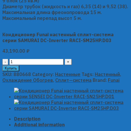
9 блок (25 кв.м)
Диаметр трубок (жидкость и газ) 6,35 (14) и 9,52 (38).
Максимальная длина фреонопровода 15 м.
Максимальный перепад высот 5 м.
Кондиционер Funai настенный сплит-система
серии SAMURAI DC-Inverter RACI-SM25HP.D03
43,190.00
₽
Кондиционер
Funai
Купить
настенный
SKU:
880668
Category:
Настенные
Tags:
Настенный
,
сплит-
Охлаждение Обогрев
,
Сплит—система
Brand:
Funai
система
серии
SAMURAI
DC-
Inverter
RACI-
Description
SM25HP.D03
Additional information
quantity