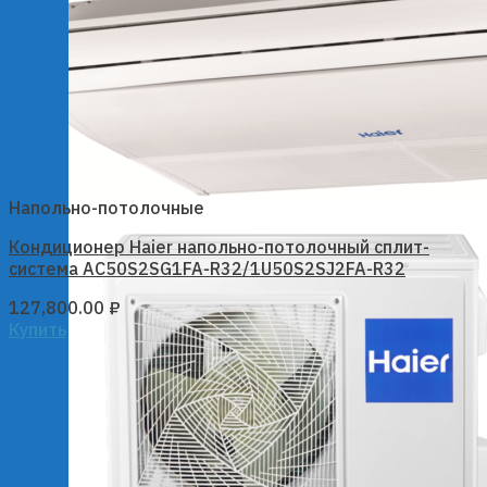
Напольно-потолочные
Кондиционер Haier напольно-потолочный сплит-
система AC50S2SG1FA-R32/1U50S2SJ2FA-R32
127,800.00
₽
Купить