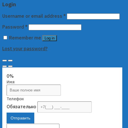
Login
Username or email address
*
Password
*
Remember me
Log in
Lost your password?
0%
Имя
Телефон
Обязательно
Отправить