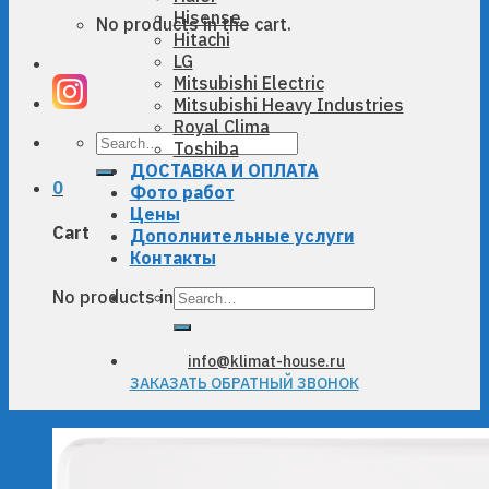
Hisense
No products in the cart.
Hitachi
LG
Mitsubishi Electric
Mitsubishi Heavy Industries
Royal Clima
Search
Toshiba
for:
ДОСТАВКА И ОПЛАТА
0
Фото работ
Цены
Cart
Дополнительные услуги
Контакты
Search
No products in the cart.
for:
info@klimat-house.ru
ЗАКАЗАТЬ ОБРАТНЫЙ ЗВОНОК