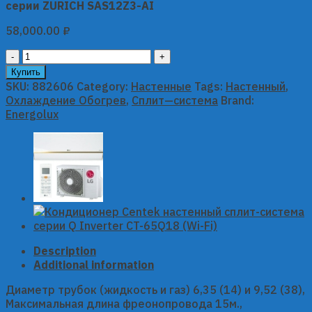
серии ZURICH SAS12Z3-AI
58,000.00
₽
Кондиционер
Energolux
Купить
настенный
SKU:
882606
Category:
Настенные
Tags:
Настенный
,
сплит-
Охлаждение Обогрев
,
Сплит—система
Brand:
система
Energolux
серии
ZURICH
SAS12Z3-
AI
quantity
Description
Additional information
Диаметр трубок (жидкость и газ) 6,35 (14) и 9,52 (38),
Максимальная длина фреонопровода 15м.,