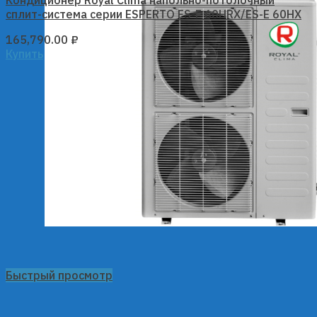
Кондиционер Royal Clima напольно-потолочный
сплит-система серии ESPERTO ES-F 60HRX/ES-E 60HX
165,790.00
₽
Купить
Быстрый просмотр