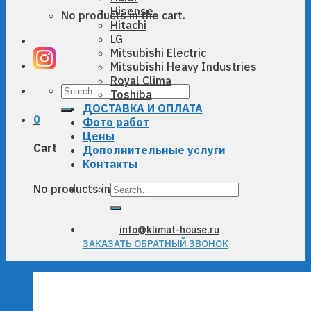
Hisense
No products in the cart.
Hitachi
LG
Mitsubishi Electric
Mitsubishi Heavy Industries
Royal Clima
Search
Toshiba
for:
ДОСТАВКА И ОПЛАТА
0
Фото работ
Цены
Cart
Дополнительные услуги
Контакты
Search
No products in the cart.
for:
info@klimat-house.ru
ЗАКАЗАТЬ ОБРАТНЫЙ ЗВОНОК