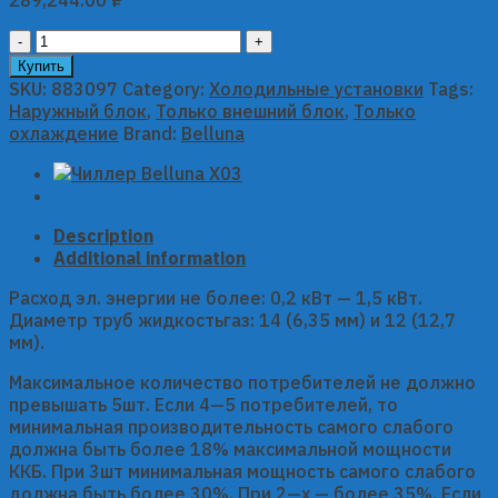
Универсальный
инверторный
Купить
компрессорно-
SKU:
883097
Category:
Холодильные установки
Tags:
конденсаторный
Наружный блок
,
Только внешний блок
,
Только
блок
охлаждение
Brand:
Belluna
Belluna
ККБ
iP-
3
Description
(R410a)
Additional information
quantity
Расход эл. энергии не более: 0,2 кВт — 1,5 кВт.
Диаметр труб жидкостьгаз: 14 (6,35 мм) и 12 (12,7
мм).
Максимальное количество потребителей не должно
превышать 5шт. Если 4—5 потребителей, то
минимальная производительность самого слабого
должна быть более 18% максимальной мощности
ККБ. При 3шт минимальная мощность самого слабого
должна быть более 30%. При 2—х — более 35%. Если