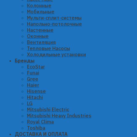
Колонные
Мобильные
Мульти-сплит-системы
Напольно-потолочные
Настенные
Оконные
Вентиляция
Тепловые Насосы
Холодильные установки
Бренды
EcoStar
Funai
Gree
Haier
Hisense
Hitachi
LG
Mitsubishi Electric
Mitsubishi Heavy Industries
Royal Clima
Toshiba
ДОСТАВКА И ОПЛАТА