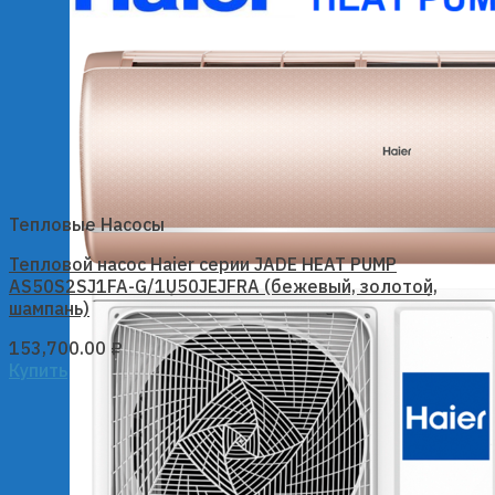
Тепловые Насосы
Тепловой насос Haier серии JADE HEAT PUMP
AS50S2SJ1FA-G/1U50JEJFRA (бежевый, золотой,
шампань)
153,700.00
₽
Купить