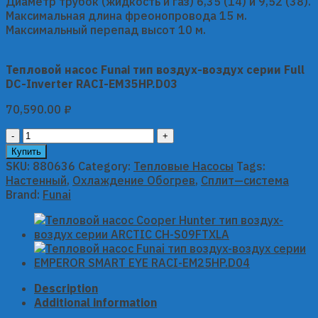
Диаметр трубок (жидкость и газ) 6,35 (14) и 9,52 (38).
Максимальная длина фреонопровода 15 м.
Максимальный перепад высот 10 м.
Тепловой насос Funai тип воздух-воздух серии Full
DC-Inverter RACI-EM35HP.D03
70,590.00
₽
Тепловой
насос
Купить
Funai
SKU:
880636
Category:
Тепловые Насосы
Tags:
тип
Настенный
,
Охлаждение Обогрев
,
Сплит—система
воздух-
Brand:
Funai
воздух
серии
Full
DC-
Inverter
RACI-
Description
EM35HP.D03
Additional information
quantity