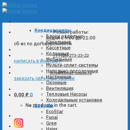
Skip
to
content
Кондиционеры
Режим работы:
Блоки отдельно
Будни с 9:00 до 21:00
Канальные
сб-вс по договоренности
Кассетные
Колонные
+7 (926) 273-23-22
Мобильные
НАПИСАТЬ В WHATSAPP
Мульти-сплит-системы
Напольно-потолочные
info@klimat-house.ru
Настенные
ЗАКАЗАТЬ ОБРАТНЫЙ ЗВОНОК
Оконные
Вентиляция
Тепловые Насосы
0.00
₽
0
Холодильные установки
No products in the cart.
Бренды
EcoStar
Funai
Gree
Haier