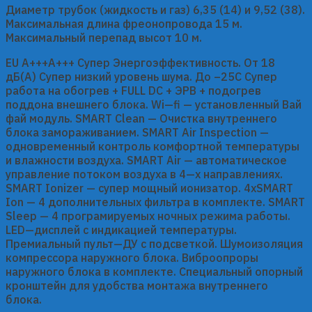
Диаметр трубок (жидкость и газ) 6,35 (14) и 9,52 (38).
Максимальная длина фреонопровода 15 м.
Максимальный перепад высот 10 м.
EU А+++А+++ Супер Энергоэффективность. От 18
дБ(А) Супер низкий уровень шума. До –25С Супер
работа на обогрев + FULL DC + ЭРВ + подогрев
поддона внешнего блока. Wi—fi — установленный Вай
фай модуль. SMART Clean — Очистка внутреннего
блока замораживанием. SMART Air Inspection —
одновременный контроль комфортной температуры
и влажности воздуха. SMART Air — автоматическое
управление потоком воздуха в 4—х направлениях.
SMART Ionizer — супер мощный ионизатор. 4хSMART
Ion — 4 дополнительных фильтра в комплекте. SMART
Sleep — 4 програмируемых ночных режима работы.
LED—дисплей с индикацией температуры.
Премиальный пульт—ДУ с подсветкой. Шумоизоляция
компрессора наружного блока. Виброопроры
наружного блока в комплекте. Специальный опорный
кронштейн для удобства монтажа внутреннего
блока.