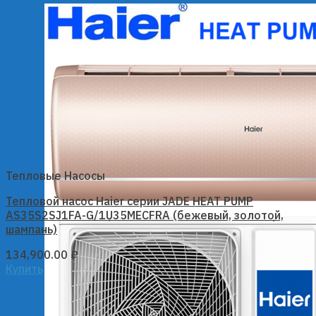
Тепловые Насосы
Тепловой насос Haier серии JADE HEAT PUMP
AS35S2SJ1FA-G/1U35MECFRA (бежевый, золотой,
шампань)
134,900.00
₽
Купить