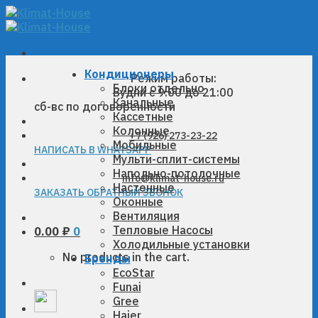
Skip
to
content
Кондиционеры
Режим работы:
Блоки отдельно
Будни с 9:00 до 21:00
Канальные
сб-вс по договоренности
Кассетные
Колонные
+7 (926) 273-23-22
Мобильные
НАПИСАТЬ В WHATSAPP
Мульти-сплит-системы
Напольно-потолочные
info@klimat-house.ru
Настенные
ЗАКАЗАТЬ ОБРАТНЫЙ ЗВОНОК
Оконные
Вентиляция
Тепловые Насосы
0.00
₽
0
Холодильные установки
No products in the cart.
Бренды
EcoStar
Funai
Gree
Haier