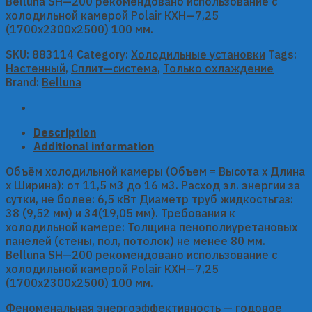
Belluna SH—200 рекомендовано использование с
холодильной камерой Polair КХН—7,25
(1700х2300х2500) 100 мм.
SKU:
883114
Category:
Холодильные установки
Tags:
Настенный
,
Сплит—система
,
Только охлаждение
Brand:
Belluna
Description
Additional information
Объём холодильной камеры (Объем = Высота х Длина
х Ширина): от 11,5 м3 до 16 м3. Расход эл. энергии за
сутки, не более: 6,5 кВт Диаметр труб жидкостьгаз:
38 (9,52 мм) и 34(19,05 мм). Требования к
холодильной камере: Толщина пенополиуретановых
панелей (стены, пол, потолок) не менее 80 мм.
Belluna SH—200 рекомендовано использование с
холодильной камерой Polair КХН—7,25
(1700х2300х2500) 100 мм.
Феноменальная энергоэффективность — годовое