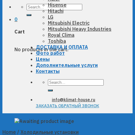
Hisense
Search
Hitachi
for:
LG
0
Mitsubishi Electric
Mitsubishi Heavy Industries
Cart
Royal Clima
Toshiba
ДОСТАВКА И ОПЛАТА
No products in the cart.
Фото работ
Цены
Дополнительные услуги
Контакты
Search
for:
info@klimat-house.ru
ЗАКАЗАТЬ ОБРАТНЫЙ ЗВОНОК
Home
/
Холодильные установки