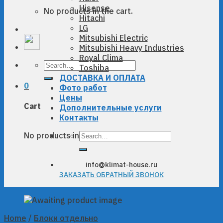
Hisense
No products in the cart.
Hitachi
LG
Mitsubishi Electric
Mitsubishi Heavy Industries
Royal Clima
Search
Toshiba
for:
ДОСТАВКА И ОПЛАТА
0
Фото работ
Цены
Cart
Дополнительные услуги
Контакты
Search
No products in the cart.
for:
info@klimat-house.ru
ЗАКАЗАТЬ ОБРАТНЫЙ ЗВОНОК
Home
/
Блоки отдельно