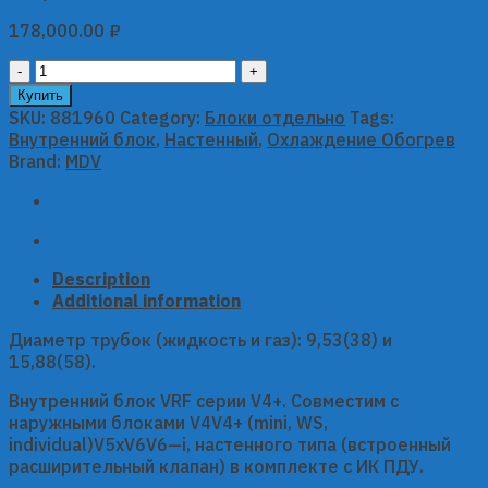
178,000.00
₽
Настенный
внутренний
Купить
блок
SKU:
881960
Category:
Блоки отдельно
Tags:
MDV
Внутренний блок
,
Настенный
,
Охлаждение Обогрев
серии
Brand:
MDV
V6
MDI-
80G/DHN1-
M
quantity
Description
Additional information
Диаметр трубок (жидкость и газ): 9,53(38) и
15,88(58).
Внутренний блок VRF серии V4+. Совместим с
наружными блоками V4V4+ (mini, WS,
individual)V5xV6V6—i, настенного типа (встроенный
расширительный клапан) в комплекте с ИК ПДУ.