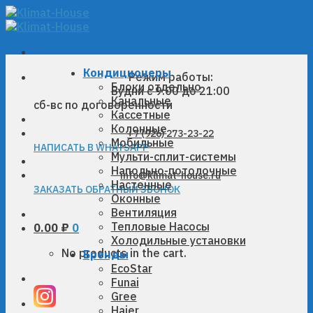
Skip
to
content
Кондиционеры
Режим работы:
Блоки отдельно
Будни с 9:00 до 21:00
Канальные
сб-вс по договоренности
Кассетные
Колонные
+7 (926) 273-23-22
Мобильные
НАПИСАТЬ В WHATSAPP
Мульти-сплит-системы
Напольно-потолочные
info@klimat-house.ru
Настенные
ЗАКАЗАТЬ ОБРАТНЫЙ ЗВОНОК
Оконные
Вентиляция
Тепловые Насосы
0.00
₽
0
Холодильные установки
No products in the cart.
Бренды
EcoStar
Funai
Gree
Haier