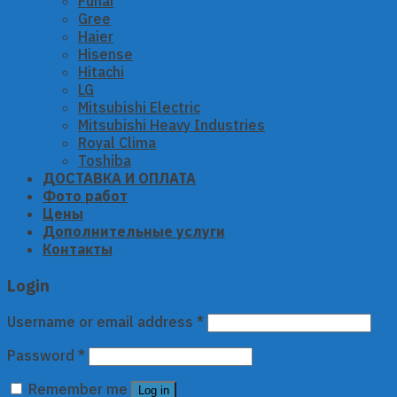
Funai
Gree
Haier
Hisense
Hitachi
LG
Mitsubishi Electric
Mitsubishi Heavy Industries
Royal Clima
Toshiba
ДОСТАВКА И ОПЛАТА
Фото работ
Цены
Дополнительные услуги
Контакты
Login
Username or email address
*
Password
*
Remember me
Log in