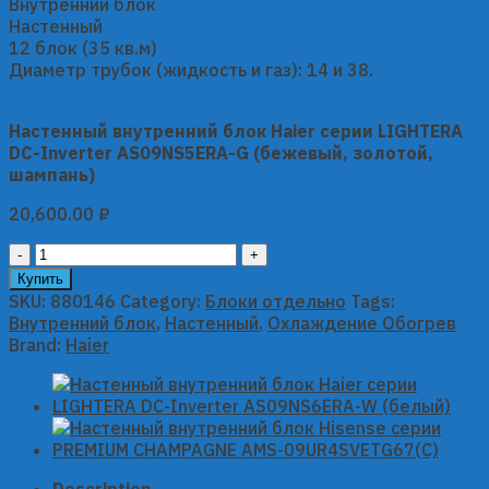
Внутренний блок
Настенный
12 блок (35 кв.м)
Диаметр трубок (жидкость и газ): 14 и 38.
Настенный внутренний блок Haier серии LIGHTERA
DC-Inverter AS09NS5ERA-G (бежевый, золотой,
шампань)
20,600.00
₽
Настенный
внутренний
Купить
блок
SKU:
880146
Category:
Блоки отдельно
Tags:
Haier
Внутренний блок
,
Настенный
,
Охлаждение Обогрев
серии
Brand:
Haier
LIGHTERA
DC-
Inverter
AS09NS5ERA-
G
(бежевый,
Description