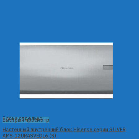
Блоки отдельно
Быстрый просмотр
Настенный внутренний блок Hisense серии SILVER
AMS-12UR4SVEDL6 (S)