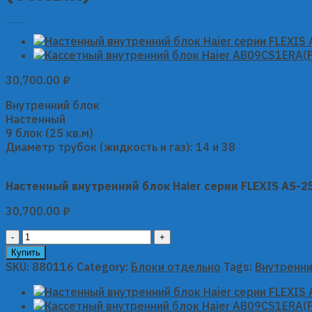
30,700.00
₽
Внутренний блок
Настенный
9 блок (25 кв.м)
Диаметр трубок (жидкость и газ): 14 и 38
Настенный внутренний блок Haier серии FLEXIS AS-
30,700.00
₽
Настенный
внутренний
Купить
блок
SKU:
880116
Category:
Блоки отдельно
Tags:
Внутренни
Haier
серии
FLEXIS