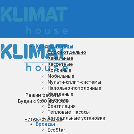
Кондиционеры
Блоки отдельно
Канальные
Кассетные
Колонные
Мобильные
Мульти-сплит-системы
Напольно-потолочные
Настенные
Режим работы:
Оконные
Будни с 9:00 до 21:00
Вентиляция
Тепловые Насосы
Холодильные установки
+7 (926) 273-23-22
Бренды
EcoStar