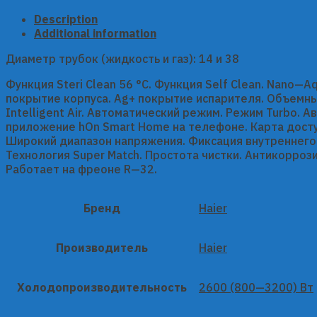
AS-
Description
25-
Additional information
S2SF1FA-
W
Диаметр трубок (жидкость и газ): 14 и 38
(белый)
quantity
Функция Steri Clean 56 °C. Функция Self Clean. Nano
покрытие корпуса. Ag+ покрытие испарителя. Объемны
Intelligent Air. Автоматический режим. Режим Turbo. 
приложение hOn Smart Home на телефоне. Карта досту
Широкий диапазон напряжения. Фиксация внутреннего 
Технология Super Match. Простота чистки. Антикорроз
Работает на фреоне R—32.
Бренд
Haier
Производитель
Haier
Холодопроизводительность
2600 (800—3200) Вт