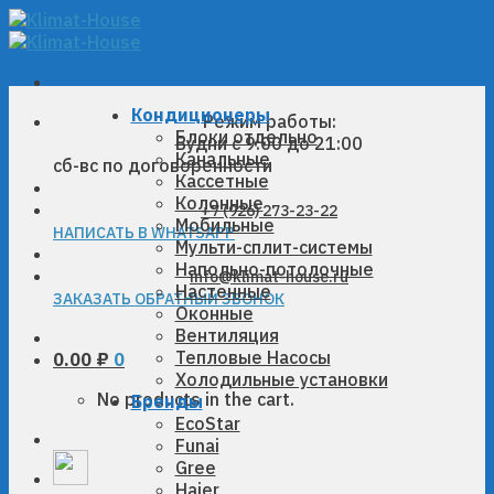
Skip
to
content
Кондиционеры
Режим работы:
Блоки отдельно
Будни с 9:00 до 21:00
Канальные
сб-вс по договоренности
Кассетные
Колонные
+7 (926) 273-23-22
Мобильные
НАПИСАТЬ В WHATSAPP
Мульти-сплит-системы
Напольно-потолочные
info@klimat-house.ru
Настенные
ЗАКАЗАТЬ ОБРАТНЫЙ ЗВОНОК
Оконные
Вентиляция
Тепловые Насосы
0.00
₽
0
Холодильные установки
No products in the cart.
Бренды
EcoStar
Funai
Gree
Haier