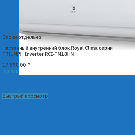
Блоки отдельно
Настенный внутренний блок Royal Clima серии
TRIUMPH Inverter RCI-TM18HN
17,890.00
₽
Купить
Быстрый просмотр