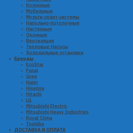
Колонные
Мобильные
Мульти-сплит-системы
Напольно-потолочные
Настенные
Оконные
Вентиляция
Тепловые Насосы
Холодильные установки
Бренды
EcoStar
Funai
Gree
Haier
Hisense
Hitachi
LG
Mitsubishi Electric
Mitsubishi Heavy Industries
Royal Clima
Toshiba
ДОСТАВКА И ОПЛАТА