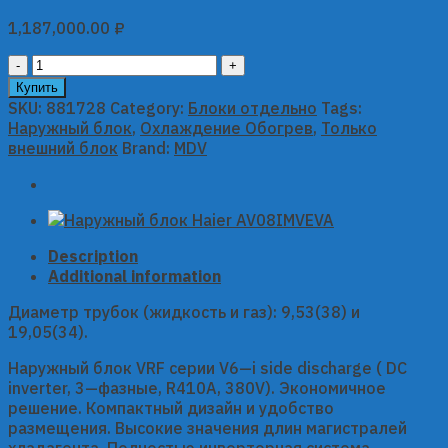
1,187,000.00
₽
Наружный
блок
Купить
MDV
SKU:
881728
Category:
Блоки отдельно
Tags:
серии
Наружный блок
,
Охлаждение Обогрев
,
Только
V6-
внешний блок
Brand:
MDV
i
side
discharge
DC-
Inverter
Description
MDVi-
Additional information
200WV2GN1
quantity
Диаметр трубок (жидкость и газ): 9,53(38) и
19,05(34).
Наружный блок VRF серии V6—i side discharge ( DC
inverter, 3—фазные, R410A, 380V). Экономичное
решение. Компактный дизайн и удобство
размещения. Высокие значения длин магистралей
хладагента. Полностью инверторная система.