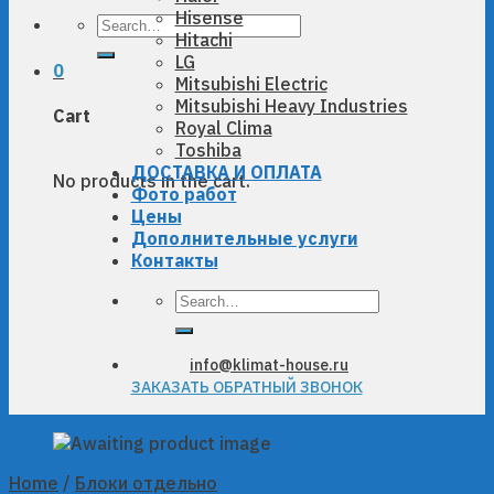
Hisense
Search
Hitachi
for:
LG
0
Mitsubishi Electric
Mitsubishi Heavy Industries
Cart
Royal Clima
Toshiba
ДОСТАВКА И ОПЛАТА
No products in the cart.
Фото работ
Цены
Дополнительные услуги
Контакты
Search
for:
info@klimat-house.ru
ЗАКАЗАТЬ ОБРАТНЫЙ ЗВОНОК
Home
/
Блоки отдельно