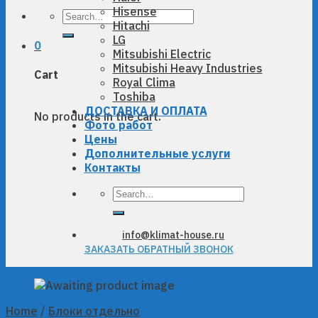
Hisense
Search
Hitachi
for:
LG
0
Mitsubishi Electric
Mitsubishi Heavy Industries
Cart
Royal Clima
Toshiba
ДОСТАВКА И ОПЛАТА
No products in the cart.
Фото работ
Цены
Дополнительные услуги
Контакты
Search
for:
info@klimat-house.ru
ЗАКАЗАТЬ ОБРАТНЫЙ ЗВОНОК
Home
/
Блоки отдельно