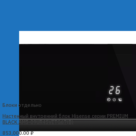
Блоки отдельно
Настенный внутренний блок Hisense серии PREMIUM
BLACK AMS-09UR4SVETG67(B)
853,000.00
₽