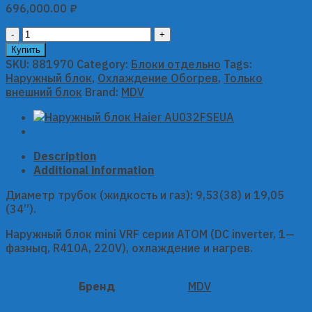
696,000.00
₽
Наружный
блок
Купить
MDV
SKU:
881970
Category:
Блоки отдельно
Tags:
серии
Наружный блок
,
Охлаждение Обогрев
,
Только
ATOM
внешний блок
Brand:
MDV
DC-
Inverter
MDV-
V56W/DHN1(At)
Description
quantity
Additional information
Диаметр трубок (жидкость и газ): 9,53(38) и 19,05
(34”).
Наружный блок mini VRF серии ATOM (DC inverter, 1—
фазныq, R410A, 220V), охлаждение и нагрев.
Бренд
MDV