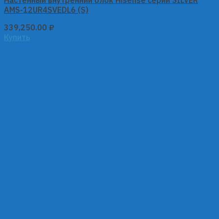
Настенный внутренний блок Hisense серии SILVER
AMS-12UR4SVEDL6 (S)
339,250.00
₽
Купить