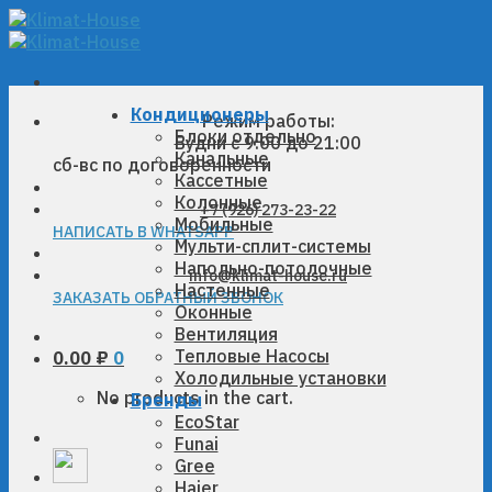
Skip
to
content
Кондиционеры
Режим работы:
Блоки отдельно
Будни с 9:00 до 21:00
Канальные
сб-вс по договоренности
Кассетные
Колонные
+7 (926) 273-23-22
Мобильные
НАПИСАТЬ В WHATSAPP
Мульти-сплит-системы
Напольно-потолочные
info@klimat-house.ru
Настенные
ЗАКАЗАТЬ ОБРАТНЫЙ ЗВОНОК
Оконные
Вентиляция
Тепловые Насосы
0.00
₽
0
Холодильные установки
No products in the cart.
Бренды
EcoStar
Funai
Gree
Haier