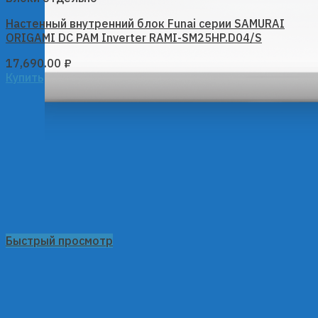
Настенный внутренний блок Funai серии SAMURAI
ORIGAMI DC PAM Inverter RAMI-SM25HP.D04/S
17,690.00
₽
Купить
Быстрый просмотр