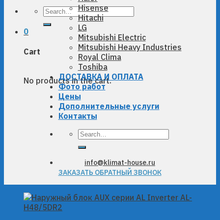
Hisense
Search
Hitachi
for:
LG
0
Mitsubishi Electric
Mitsubishi Heavy Industries
Cart
Royal Clima
Toshiba
ДОСТАВКА И ОПЛАТА
No products in the cart.
Фото работ
Цены
Дополнительные услуги
Контакты
Search
for:
info@klimat-house.ru
ЗАКАЗАТЬ ОБРАТНЫЙ ЗВОНОК