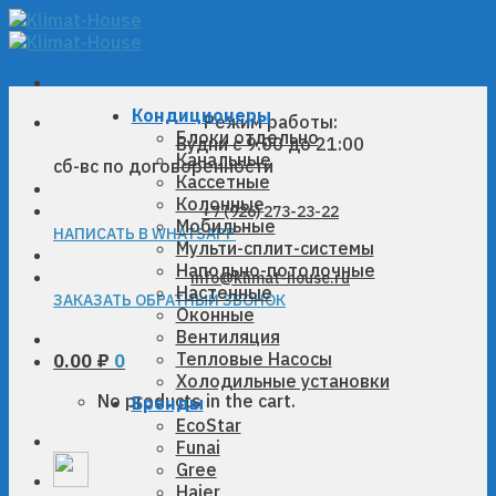
Skip
to
content
Кондиционеры
Режим работы:
Блоки отдельно
Будни с 9:00 до 21:00
Канальные
сб-вс по договоренности
Кассетные
Колонные
+7 (926) 273-23-22
Мобильные
НАПИСАТЬ В WHATSAPP
Мульти-сплит-системы
Напольно-потолочные
info@klimat-house.ru
Настенные
ЗАКАЗАТЬ ОБРАТНЫЙ ЗВОНОК
Оконные
Вентиляция
Тепловые Насосы
0.00
₽
0
Холодильные установки
No products in the cart.
Бренды
EcoStar
Funai
Gree
Haier