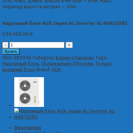
(34). Макс. длина трассы в метрах — 65м. Макс.
перепад высот в метрах — 30м.
Наружный блок AUX серии AL Inverter AL-H48/5DR2
194,400.00
₽
Наружный
блок
Купить
AUX
SKU:
883506
Category:
Блоки отдельно
Tags:
серии
Наружный блок
,
Охлаждение Обогрев
,
Только
AL
внешний блок
Brand:
AUX
Inverter
AL-
H48/5DR2
quantity
Description