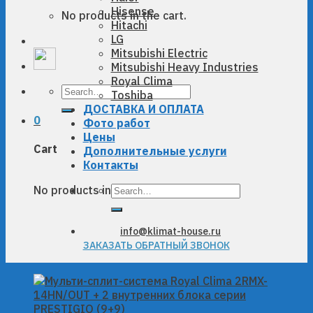
Hisense
No products in the cart.
Hitachi
LG
Mitsubishi Electric
Mitsubishi Heavy Industries
Royal Clima
Search
Toshiba
for:
ДОСТАВКА И ОПЛАТА
0
Фото работ
Цены
Cart
Дополнительные услуги
Контакты
Search
No products in the cart.
for:
info@klimat-house.ru
ЗАКАЗАТЬ ОБРАТНЫЙ ЗВОНОК