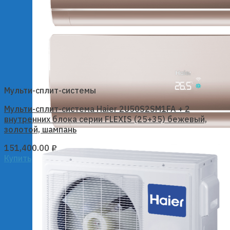
Мульти-сплит-системы
Мульти-сплит-система Haier 2U50S2SM1FA + 2
внутренних блока серии FLEXIS (25+35) бежевый,
золотой, шампань
151,400.00
₽
Купить