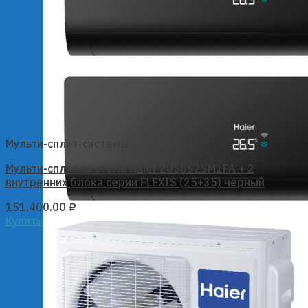
Мульти-сплит-системы
Мульти-сплит-система Haier 2U50S2SM1FA + 2
внутренних блока серии FLEXIS (25+35) черный
151,400.00
₽
Купить