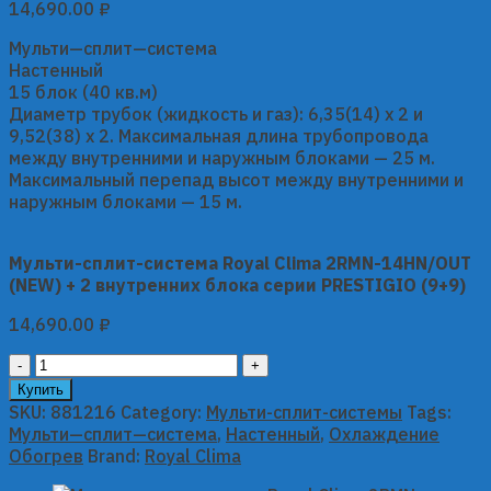
14,690.00
₽
Мульти—сплит—система
Настенный
15 блок (40 кв.м)
Диаметр трубок (жидкость и газ): 6,35(14) x 2 и
9,52(38) x 2. Максимальная длина трубопровода
между внутренними и наружным блоками — 25 м.
Максимальный перепад высот между внутренними и
наружным блоками — 15 м.
Мульти-сплит-система Royal Clima 2RMN-14HN/OUT
(NEW) + 2 внутренних блока серии PRESTIGIO (9+9)
14,690.00
₽
Мульти-
сплит-
Купить
система
SKU:
881216
Category:
Мульти-сплит-системы
Tags:
Royal
Мульти—сплит—система
,
Настенный
,
Охлаждение
Clima
Обогрев
Brand:
Royal Clima
2RMN-