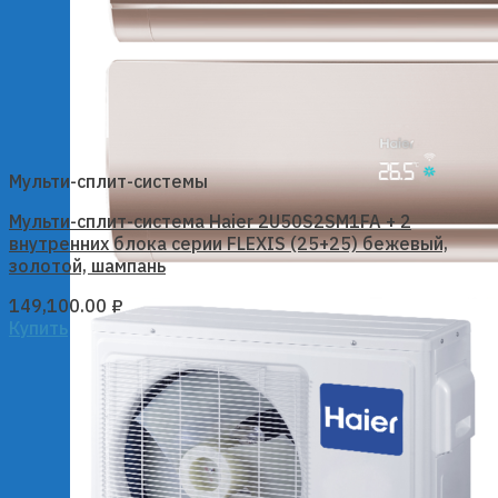
Мульти-сплит-системы
Мульти-сплит-система Haier 2U50S2SM1FA + 2
внутренних блока серии FLEXIS (25+25) бежевый,
золотой, шампань
149,100.00
₽
Купить