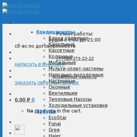
Skip
to
content
Кондиционеры
Режим работы:
Блоки отдельно
Будни с 9:00 до 21:00
Канальные
сб-вс по договоренности
Кассетные
Колонные
+7 (926) 273-23-22
Мобильные
НАПИСАТЬ В WHATSAPP
Мульти-сплит-системы
Напольно-потолочные
info@klimat-house.ru
Настенные
ЗАКАЗАТЬ ОБРАТНЫЙ ЗВОНОК
Оконные
Вентиляция
Тепловые Насосы
0.00
₽
0
Холодильные установки
No products in the cart.
Бренды
EcoStar
Funai
Gree
Haier