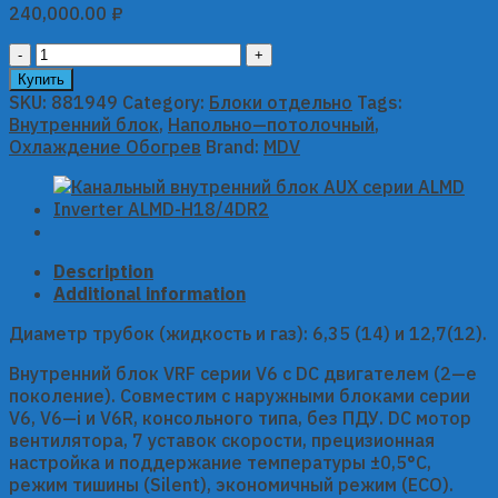
240,000.00
₽
Консольный
внутренний
Купить
блок
SKU:
881949
Category:
Блоки отдельно
Tags:
MDV
Внутренний блок
,
Напольно—потолочный
,
серии
Охлаждение Обогрев
Brand:
MDV
V6
MDI2-
45ZDHN1
quantity
Description
Additional information
Диаметр трубок (жидкость и газ): 6,35 (14) и 12,7(12).
Внутренний блок VRF серии V6 с DC двигателем (2—е
поколение). Совместим с наружными блоками серии
V6, V6—i и V6R, консольного типа, без ПДУ. DC мотор
вентилятора, 7 уставок скорости, прецизионная
настройка и поддержание температуры ±0,5°С,
режим тишины (Silent), экономичный режим (ECO).