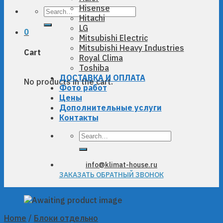
Hisense
Search
Hitachi
for:
LG
0
Mitsubishi Electric
Mitsubishi Heavy Industries
Cart
Royal Clima
Toshiba
ДОСТАВКА И ОПЛАТА
No products in the cart.
Фото работ
Цены
Дополнительные услуги
Контакты
Search
for:
info@klimat-house.ru
ЗАКАЗАТЬ ОБРАТНЫЙ ЗВОНОК
Home
/
Блоки отдельно