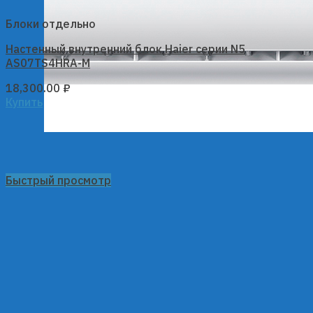
Блоки отдельно
Настенный внутренний блок Haier серии N5
AS07TS4HRA-M
18,300.00
₽
Купить
Быстрый просмотр