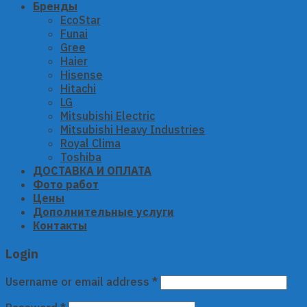
Бренды
EcoStar
Funai
Gree
Haier
Hisense
Hitachi
LG
Mitsubishi Electric
Mitsubishi Heavy Industries
Royal Clima
Toshiba
ДОСТАВКА И ОПЛАТА
Фото работ
Цены
Дополнительные услуги
Контакты
Login
Username or email address
*