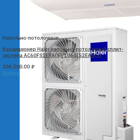
Напольно-потолочные
Кондиционер Haier напольно-потолочный сплит-
система AC60FS1ERA(S)/1U60IS2EAB(S)
206,500.00
₽
Купить