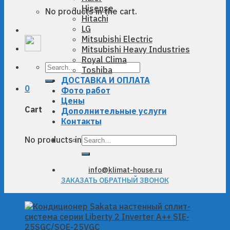
Hisense
No products in the cart.
Hitachi
LG
Mitsubishi Electric
Mitsubishi Heavy Industries
Royal Clima
Search
Toshiba
for:
ДОСТАВКА И ОПЛАТА
0
Фото работ
Цены
Cart
Дополнительные услуги
Контакты
Search
No products in the cart.
for:
info@klimat-house.ru
ЗАКАЗАТЬ ОБРАТНЫЙ ЗВОНОК