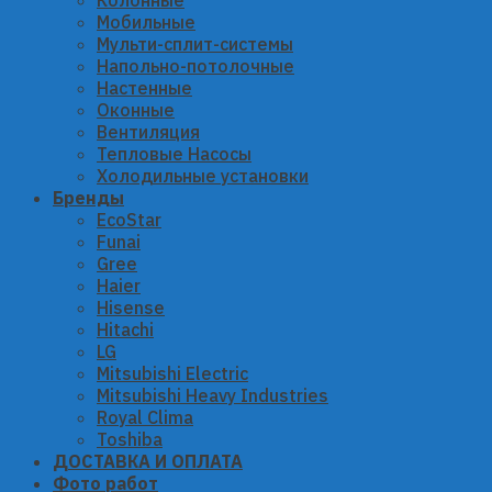
Мобильные
Мульти-сплит-системы
Напольно-потолочные
Настенные
Оконные
Вентиляция
Тепловые Насосы
Холодильные установки
Бренды
EcoStar
Funai
Gree
Haier
Hisense
Hitachi
LG
Mitsubishi Electric
Mitsubishi Heavy Industries
Royal Clima
Toshiba
ДОСТАВКА И ОПЛАТА
Фото работ