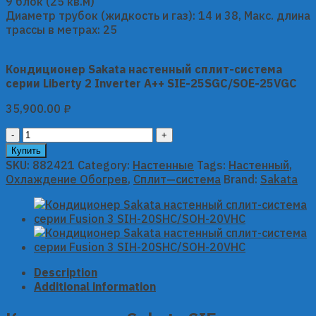
9 блок (25 кв.м)
Диаметр трубок (жидкость и газ): 14 и 38, Макс. длина
трассы в метрах: 25
Кондиционер Sakata настенный сплит-система
серии Liberty 2 Inverter A++ SIE-25SGC/SOE-25VGC
35,900.00
₽
Кондиционер
Sakata
Купить
настенный
SKU:
882421
Category:
Настенные
Tags:
Настенный
,
сплит-
Охлаждение Обогрев
,
Сплит—система
Brand:
Sakata
система
серии
Liberty
2
Inverter
A++
Description
SIE-
Additional information
25SGC/SOE-
25VGC