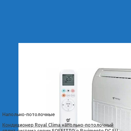
Напольно-потолочные
Кондиционер Royal Clima напольно-потолочный
сплит-система серии SOFFITTO o Pavimento DC EU