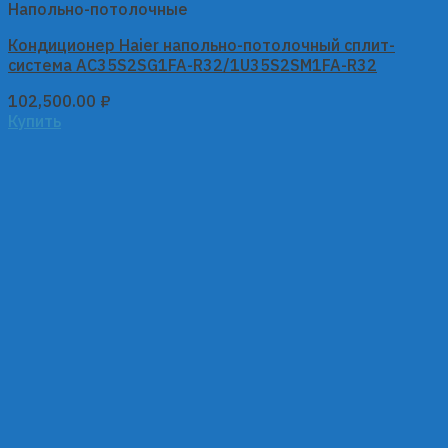
Напольно-потолочные
Кондиционер Haier напольно-потолочный сплит-
система AC35S2SG1FA-R32/1U35S2SM1FA-R32
102,500.00
₽
Купить