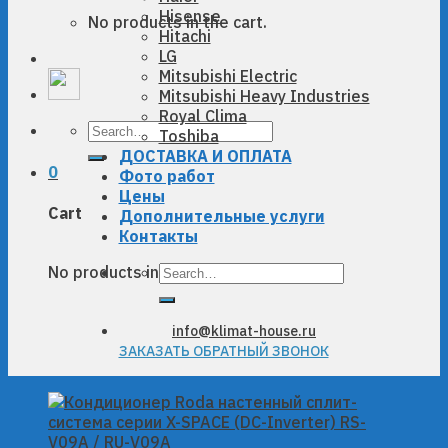
Hisense
No products in the cart.
Hitachi
LG
Mitsubishi Electric
Mitsubishi Heavy Industries
Royal Clima
Search
Toshiba
for:
ДОСТАВКА И ОПЛАТА
0
Фото работ
Цены
Cart
Дополнительные услуги
Контакты
Search
No products in the cart.
for:
info@klimat-house.ru
ЗАКАЗАТЬ ОБРАТНЫЙ ЗВОНОК