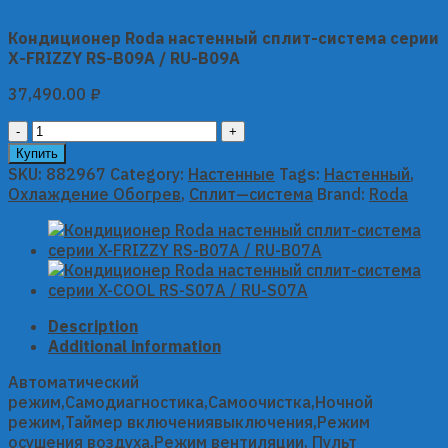
Кондиционер Roda настенный сплит-система серии
X-FRIZZY RS-B09A / RU-B09A
37,490.00
₽
Кондиционер
Roda
Купить
настенный
SKU:
882967
Category:
Настенные
Tags:
Настенный
,
сплит-
Охлаждение Обогрев
,
Сплит—система
Brand:
Roda
система
серии
X-
FRIZZY
RS-
B09A
Description
/
Additional information
RU-
B09A
Автоматический
quantity
режим,Самодиагностика,Самоочистка,Ночной
режим,Таймер включениявыключения,Режим
осушения воздуха,Режим вентиляции, Пульт