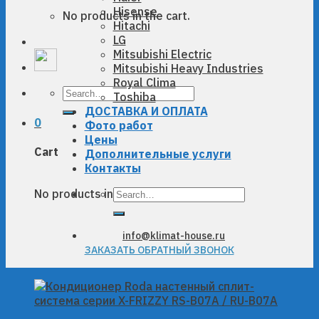
Hisense
No products in the cart.
Hitachi
LG
Mitsubishi Electric
Mitsubishi Heavy Industries
Royal Clima
Search
Toshiba
for:
ДОСТАВКА И ОПЛАТА
0
Фото работ
Цены
Cart
Дополнительные услуги
Контакты
Search
No products in the cart.
for:
info@klimat-house.ru
ЗАКАЗАТЬ ОБРАТНЫЙ ЗВОНОК