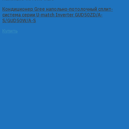
Кондиционер Gree напольно-потолочный сплит-
система серии U-match Inverter GUD50ZD/A-
S/GUD50W/A-S
Купить