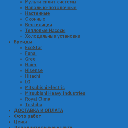
Мульти-сплит-системы
Напольно-потолочные
Настенные
Оконные
Вентиляция
Тепловые Насосы
Холодильные установки
Бренды
EcoStar
Funai
Gree
Haier
Hisense
Hitachi
LG
Mitsubishi Electric
Mitsubishi Heavy Industries
Royal Clima
Toshiba
ДОСТАВКА И ОПЛАТА
Фото работ
Цены
Дополнительные услуги