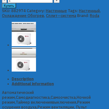
Roda
Купить
настенный
SKU:
882974
Category:
Настенные
Tags:
Настенный
,
сплит-
Охлаждение Обогрев
,
Сплит—система
Brand:
Roda
система
серии
PREMIUM
Inverter
RS-
12H33DC
/
RU-
12H33DC
quantity
Description
Additional information
Автоматический
режим,Самодиагностика,Самоочистка,Ночной
режим,Таймер включениявыключения,Режим
осушения воздуха,Режим вентиляции, Пульт