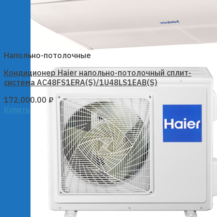
Напольно-потолочные
Кондиционер Haier напольно-потолочный сплит-
система AC48FS1ERA(S)/1U48LS1EAB(S)
172,000.00
₽
Купить