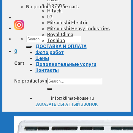
Hisense
No products in the cart.
Hitachi
LG
Mitsubishi Electric
Mitsubishi Heavy Industries
Royal Clima
Search
Toshiba
for:
ДОСТАВКА И ОПЛАТА
0
Фото работ
Цены
Cart
Дополнительные услуги
Контакты
Search
No products in the cart.
for:
info@klimat-house.ru
ЗАКАЗАТЬ ОБРАТНЫЙ ЗВОНОК