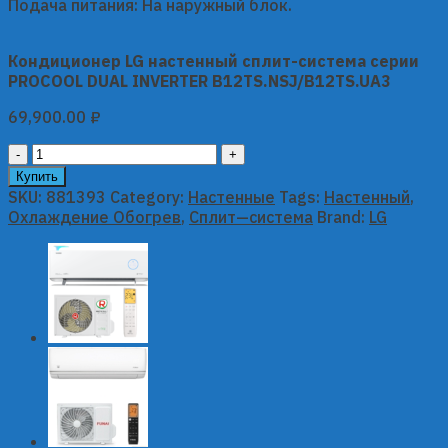
Подача питания: На наружный блок.
Кондиционер LG настенный сплит-система серии
PROCOOL DUAL INVERTER B12TS.NSJ/B12TS.UA3
69,900.00
₽
Кондиционер
LG
Купить
настенный
SKU:
881393
Category:
Настенные
Tags:
Настенный
,
сплит-
Охлаждение Обогрев
,
Сплит—система
Brand:
LG
система
серии
PROCOOL
DUAL
INVERTER
B12TS.NSJ/B12TS.UA3
quantity