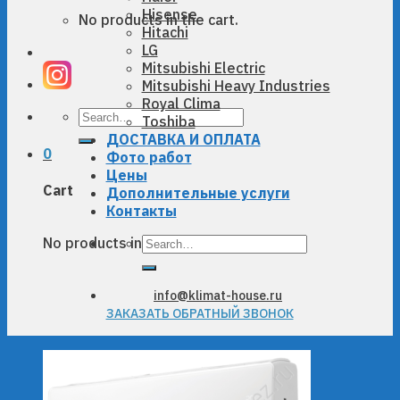
Hisense
No products in the cart.
Hitachi
LG
Mitsubishi Electric
Mitsubishi Heavy Industries
Royal Clima
Search
Toshiba
for:
ДОСТАВКА И ОПЛАТА
0
Фото работ
Цены
Cart
Дополнительные услуги
Контакты
Search
No products in the cart.
for:
info@klimat-house.ru
ЗАКАЗАТЬ ОБРАТНЫЙ ЗВОНОК