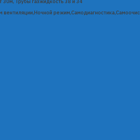
 30м, Трубы газжидкость 38 и 34
м вентиляции,Ночной режим,Самодиагностика,Самоочис