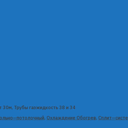
 30м, Трубы газжидкость 38 и 34
ольно—потолочный
,
Охлаждение Обогрев
,
Сплит—сист