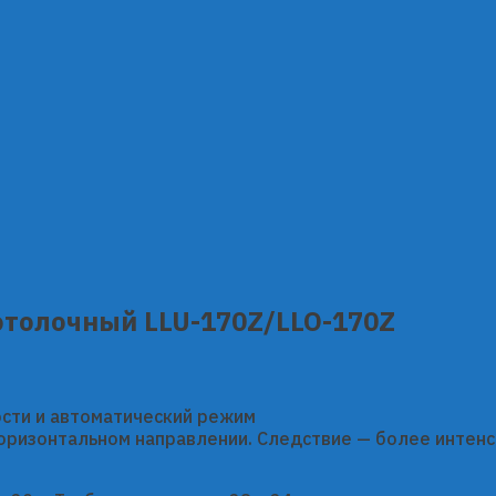
отолочный LLU-170Z/LLO-170Z
е
ости и автоматический режим
горизонтальном направлении. Следствие — более интен