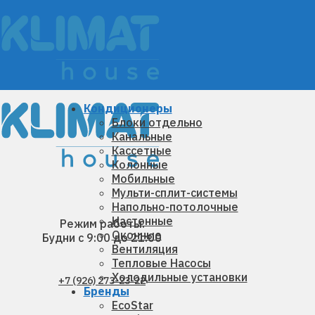
Кондиционеры
Блоки отдельно
Канальные
Кассетные
Колонные
Мобильные
Мульти-сплит-системы
Напольно-потолочные
Настенные
Режим работы:
Оконные
Будни с 9:00 до 21:00
Вентиляция
Тепловые Насосы
Холодильные установки
+7 (926) 273-23-22
Бренды
EcoStar