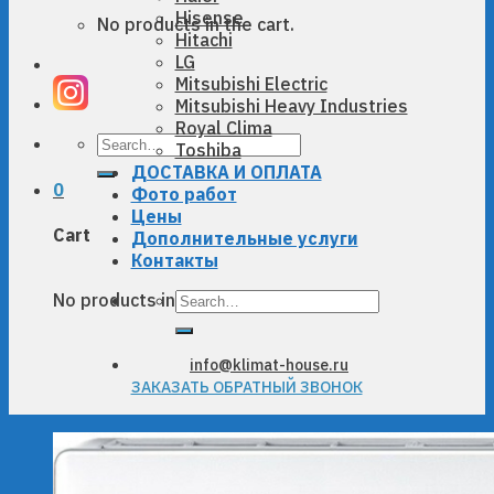
Hisense
No products in the cart.
Hitachi
LG
Mitsubishi Electric
Mitsubishi Heavy Industries
Royal Clima
Search
Toshiba
for:
ДОСТАВКА И ОПЛАТА
0
Фото работ
Цены
Cart
Дополнительные услуги
Контакты
Search
No products in the cart.
for:
info@klimat-house.ru
ЗАКАЗАТЬ ОБРАТНЫЙ ЗВОНОК