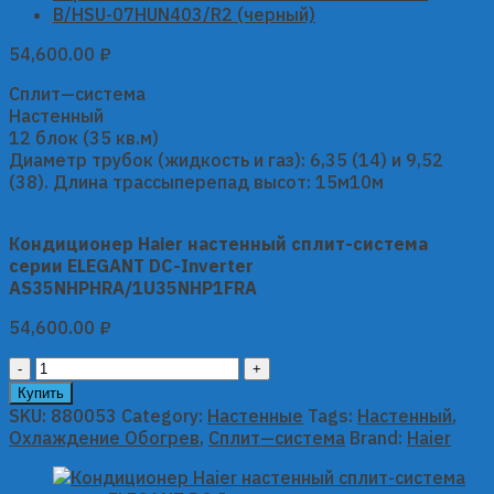
54,600.00
₽
Сплит—система
Настенный
12 блок (35 кв.м)
Диаметр трубок (жидкость и газ): 6,35 (14) и 9,52
(38). Длина трассыперепад высот: 15м10м
Кондиционер Haier настенный сплит-система
серии ELEGANT DC-Inverter
AS35NHPHRA/1U35NHP1FRA
54,600.00
₽
Кондиционер
Haier
Купить
настенный
SKU:
880053
Category:
Настенные
Tags:
Настенный
,
сплит-
Охлаждение Обогрев
,
Сплит—система
Brand:
Haier
система
серии