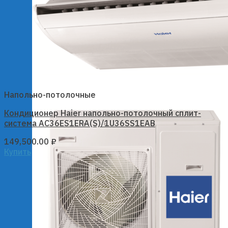
Напольно-потолочные
Кондиционер Haier напольно-потолочный сплит-
система AC36ES1ERA(S)/1U36SS1EAB
149,500.00
₽
Купить