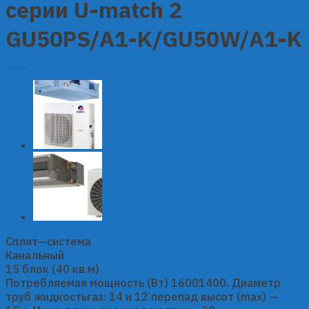
серии U-match 2
GU50PS/A1-K/GU50W/A1-K
Сплит—система
Канальный
15 блок (40 кв.м)
Потребляемая мощность (Вт) 16001400. Диаметр
труб жидкостьгаз: 14 и 12 перепад высот (max) —