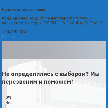
Напольно-потолочные
Кондиционер Royal Clima напольно-потолочный
сплит-система серии ESPERTO ES-F 36HRX/ES-E 36HX
124,490.00
₽
Купить
Не определились с выбором? Мы
перезвоним и поможем!
0%
Имя