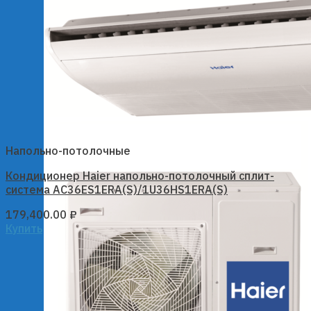
Напольно-потолочные
Кондиционер Haier напольно-потолочный сплит-
система AC36ES1ERA(S)/1U36HS1ERA(S)
179,400.00
₽
Купить