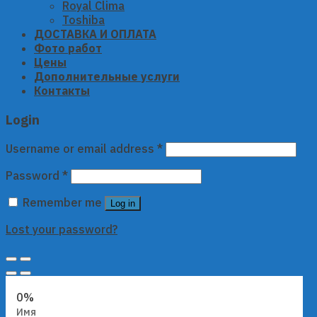
Royal Clima
Toshiba
ДОСТАВКА И ОПЛАТА
Фото работ
Цены
Дополнительные услуги
Контакты
Login
Username or email address
*
Password
*
Remember me
Log in
Lost your password?
0%
Имя