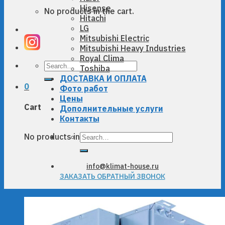
Hisense
No products in the cart.
Hitachi
LG
Mitsubishi Electric
Mitsubishi Heavy Industries
Royal Clima
Search
Toshiba
for:
ДОСТАВКА И ОПЛАТА
0
Фото работ
Цены
Cart
Дополнительные услуги
Контакты
Search
No products in the cart.
for:
info@klimat-house.ru
ЗАКАЗАТЬ ОБРАТНЫЙ ЗВОНОК