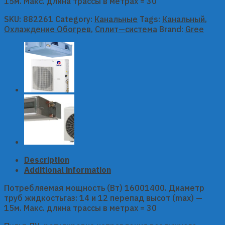
15м. Макс. длина трассы в метрах = 30
SKU:
882261
Category:
Канальные
Tags:
Канальный
,
Охлаждение Обогрев
,
Сплит—система
Brand:
Gree
Description
Additional information
Потребляемая мощность (Вт) 16001400. Диаметр
труб жидкостьгаз: 14 и 12 перепад высот (max) —
15м. Макс. длина трассы в метрах = 30