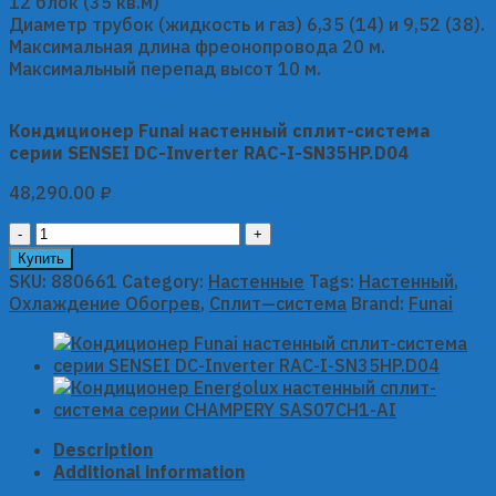
12 блок (35 кв.м)
Диаметр трубок (жидкость и газ) 6,35 (14) и 9,52 (38).
Максимальная длина фреонопровода 20 м.
Максимальный перепад высот 10 м.
Кондиционер Funai настенный сплит-система
серии SENSEI DC-Inverter RAC-I-SN35HP.D04
48,290.00
₽
Кондиционер
Funai
Купить
настенный
SKU:
880661
Category:
Настенные
Tags:
Настенный
,
сплит-
Охлаждение Обогрев
,
Сплит—система
Brand:
Funai
система
серии
SENSEI
DC-
Inverter
RAC-
Description
I-
Additional information
SN35HP.D04