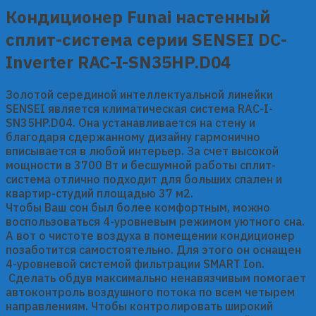
quantity
Кондиционер Funai настенный
сплит-система серии SENSEI DC-
Inverter RAC-I-SN35HP.D04
Золотой серединой интеллектуальной линейки
SENSEI является климатическая система RAC-I-
SN35HP.D04. Она устанавливается на стену и
благодаря сдержанному дизайну гармонично
вписывается в любой интерьер. За счет высокой
мощности в 3700 Вт и бесшумной работы сплит-
система отлично подходит для больших спален и
квартир-студий площадью 37 м2.
Чтобы Ваш сон был более комфортным, можно
воспользоваться 4-уровневым режимом уютного сна.
А вот о чистоте воздуха в помещении кондиционер
позаботится самостоятельно. Для этого он оснащен
4-уровневой системой фильтрации SMART Ion.
Сделать обдув максимально ненавязчивым помогает
автоконтроль воздушного потока по всем четырем
направлениям. Чтобы контролировать широкий