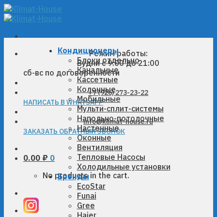
Skip
to
content
Кондиционеры
Режим работы:
Блоки отдельно
Будни с 9:00 до 21:00
Канальные
сб-вс по договоренности
Кассетные
Колонные
+7 (926) 273-23-22
Мобильные
НАПИСАТЬ В WHATSAPP
Мульти-сплит-системы
Напольно-потолочные
info@klimat-house.ru
Настенные
ЗАКАЗАТЬ ОБРАТНЫЙ ЗВОНОК
Оконные
Вентиляция
Тепловые Насосы
0.00
₽
0
Холодильные установки
No products in the cart.
Бренды
EcoStar
Funai
Gree
Haier