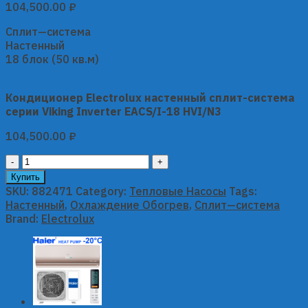
104,500.00
₽
Сплит—система
Настенный
18 блок (50 кв.м)
Кондиционер Electrolux настенный сплит-система
серии Viking Inverter EACS/I-18 HVI/N3
104,500.00
₽
Кондиционер
Electrolux
Купить
настенный
SKU:
882471
Category:
Тепловые Насосы
Tags:
сплит-
Настенный
,
Охлаждение Обогрев
,
Сплит—система
система
Brand:
Electrolux
серии
Viking
Inverter
EACS/I-
18
HVI/N3