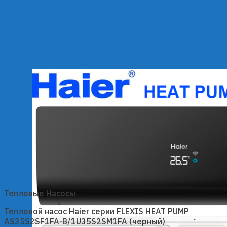
Тепловые Насосы
Тепловой насос Haier серии FLEXIS HEAT PUMP
AS35S2SF1FA-B/1U35S2SM1FA (черный)