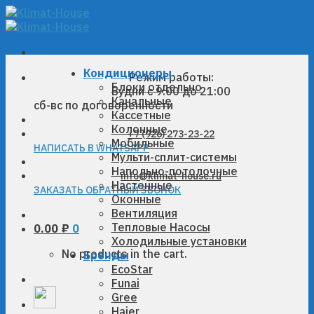
Skip
to
content
Кондиционеры
Режим работы:
Блоки отдельно
Будни с 9:00 до 21:00
Канальные
сб-вс по договоренности
Кассетные
Колонные
+7 (926) 273-23-22
Мобильные
НАПИСАТЬ В WHATSAPP
Мульти-сплит-системы
Напольно-потолочные
info@klimat-house.ru
Настенные
ЗАКАЗАТЬ ОБРАТНЫЙ ЗВОНОК
Оконные
Вентиляция
Тепловые Насосы
0.00
₽
0
Холодильные установки
No products in the cart.
Бренды
EcoStar
Funai
Gree
Haier