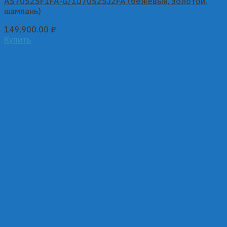
AS70S2SF1FA-G/1U70S2SJ2FA (бежевый, золотой,
шампань)
149,900.00
₽
Купить