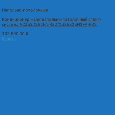
Напольно-потолочные
Кондиционер Haier напольно-потолочный сплит-
система AC35S2SG1FA-R32/1U35S2SM1FA-R32
102,500.00
₽
Купить