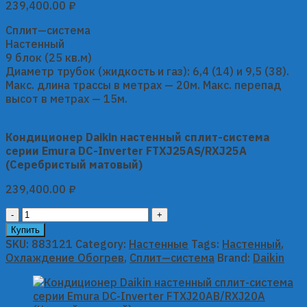
239,400.00
₽
Сплит—система
Настенный
9 блок (25 кв.м)
Диаметр трубок (жидкость и газ): 6,4 (14) и 9,5 (38).
Макс. длина трассы в метрах — 20м. Макс. перепад
высот в метрах — 15м.
Кондиционер Daikin настенный сплит-система
серии Emura DC-Inverter FTXJ25AS/RXJ25A
(Серебристый матовый)
239,400.00
₽
Кондиционер
Daikin
Купить
настенный
SKU:
883121
Category:
Настенные
Tags:
Настенный
,
сплит-
Охлаждение Обогрев
,
Сплит—система
Brand:
Daikin
система
серии
Emura