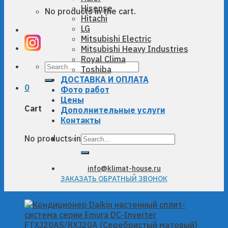
Hisense
No products in the cart.
Hitachi
LG
Mitsubishi Electric
Mitsubishi Heavy Industries
Royal Clima
Search
Toshiba
for:
ДОСТАВКА И ОПЛАТА
0
Фото работ
Цены
Cart
Дополнительные услуги
Контакты
Search
No products in the cart.
for:
info@klimat-house.ru
ЗАКАЗАТЬ ОБРАТНЫЙ ЗВОНОК