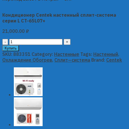
Кондиционер Centek настенный сплит-система
серии L CT-65L07+
21,000.00
₽
Кондиционер
Centek
Купить
настенный
SKU:
883351
Category:
Настенные
Tags:
Настенный
,
сплит-
Охлаждение Обогрев
,
Сплит—система
Brand:
Centek
система
серии
L
CT-
65L07+
quantity