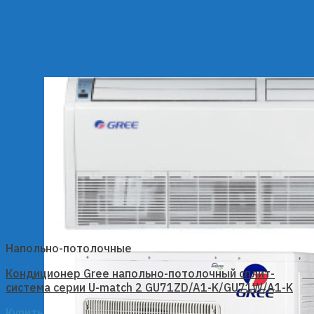
Напольно-потолочные
Кондиционер Gree напольно-потолочный сплит-
система серии U-match 2 GU71ZD/A1-K/GU71W/A1-K
Купить