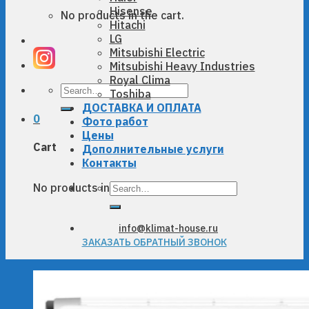
Hisense
No products in the cart.
Hitachi
LG
Mitsubishi Electric
Mitsubishi Heavy Industries
Royal Clima
Search
Toshiba
for:
ДОСТАВКА И ОПЛАТА
0
Фото работ
Цены
Cart
Дополнительные услуги
Контакты
Search
No products in the cart.
for:
info@klimat-house.ru
ЗАКАЗАТЬ ОБРАТНЫЙ ЗВОНОК