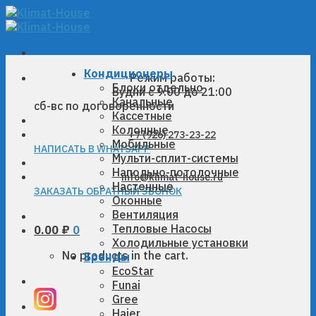
Skip
to
content
Кондиционеры
Режим работы:
Блоки отдельно
Будни с 9:00 до 21:00
Канальные
сб-вс по договоренности
Кассетные
Колонные
+7 (926) 273-23-22
Мобильные
НАПИСАТЬ В WHATSAPP
Мульти-сплит-системы
Напольно-потолочные
info@klimat-house.ru
Настенные
ЗАКАЗАТЬ ОБРАТНЫЙ ЗВОНОК
Оконные
Вентиляция
Тепловые Насосы
0.00
₽
0
Холодильные установки
No products in the cart.
Бренды
EcoStar
Funai
Gree
Haier