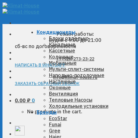
Skip
to
content
Кондиционеры
Режим работы:
Блоки отдельно
Будни с 9:00 до 21:00
Канальные
сб-вс по договоренности
Кассетные
Колонные
+7 (926) 273-23-22
Мобильные
НАПИСАТЬ В WHATSAPP
Мульти-сплит-системы
Напольно-потолочные
info@klimat-house.ru
Настенные
ЗАКАЗАТЬ ОБРАТНЫЙ ЗВОНОК
Оконные
Вентиляция
Тепловые Насосы
0.00
₽
0
Холодильные установки
No products in the cart.
Бренды
EcoStar
Funai
Gree
Haier