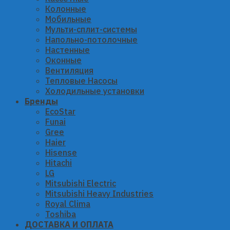
Колонные
Мобильные
Мульти-сплит-системы
Напольно-потолочные
Настенные
Оконные
Вентиляция
Тепловые Насосы
Холодильные установки
Бренды
EcoStar
Funai
Gree
Haier
Hisense
Hitachi
LG
Mitsubishi Electric
Mitsubishi Heavy Industries
Royal Clima
Toshiba
ДОСТАВКА И ОПЛАТА