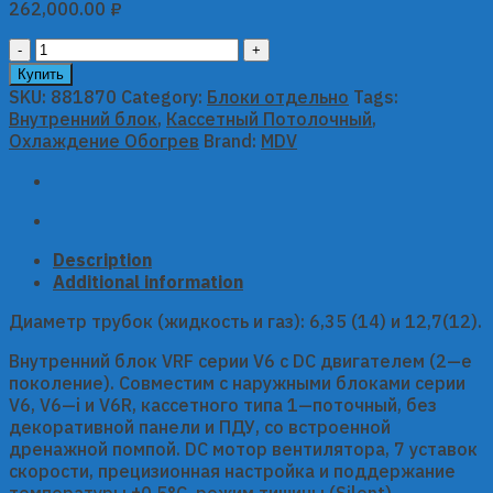
262,000.00
₽
Кассетный
внутренний
Купить
блок
SKU:
881870
Category:
Блоки отдельно
Tags:
MDV
Внутренний блок
,
Кассетный Потолочный
,
серии
Охлаждение Обогрев
Brand:
MDV
V6
MDI2-
45Q1DHN1
quantity
Description
Additional information
Диаметр трубок (жидкость и газ): 6,35 (14) и 12,7(12).
Внутренний блок VRF серии V6 с DC двигателем (2—е
поколение). Совместим с наружными блоками серии
V6, V6—i и V6R, каcсетного типа 1—поточный, без
декоративной панели и ПДУ, со встроенной
дренажной помпой. DC мотор вентилятора, 7 уставок
скорости, прецизионная настройка и поддержание
температуры ±0,5°С, режим тишины (Silent),