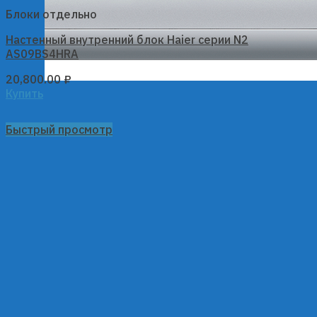
Блоки отдельно
Настенный внутренний блок Haier серии N2
AS09BS4HRA
20,800.00
₽
Купить
Быстрый просмотр