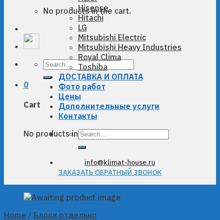
Hisense
No products in the cart.
Hitachi
LG
Mitsubishi Electric
Mitsubishi Heavy Industries
Royal Clima
Search
Toshiba
for:
ДОСТАВКА И ОПЛАТА
0
Фото работ
Цены
Cart
Дополнительные услуги
Контакты
Search
No products in the cart.
for:
info@klimat-house.ru
ЗАКАЗАТЬ ОБРАТНЫЙ ЗВОНОК
Home
/
Блоки отдельно