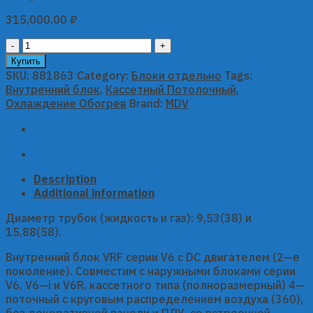
315,000.00
₽
Кассетный
внутренний
Купить
блок
SKU:
881863
Category:
Блоки отдельно
Tags:
MDV
Внутренний блок
,
Кассетный Потолочный
,
серии
Охлаждение Обогрев
Brand:
MDV
V6
MDI2-
112Q4DHN1
quantity
Description
Additional information
Диаметр трубок (жидкость и газ): 9,53(38) и
15,88(58).
Внутренний блок VRF серии V6 с DC двигателем (2—е
поколение). Совместим с наружными блоками серии
V6, V6—i и V6R, каcсетного типа (полноразмерный) 4—
поточный с круговым распределением воздуха (360),
без декоративной панели и ПДУ, со встроенной