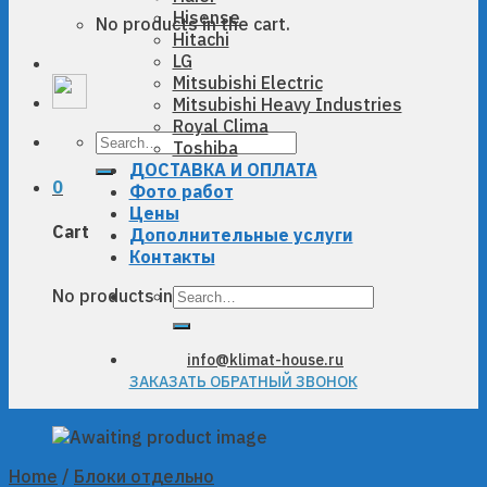
Hisense
No products in the cart.
Hitachi
LG
Mitsubishi Electric
Mitsubishi Heavy Industries
Royal Clima
Search
Toshiba
for:
ДОСТАВКА И ОПЛАТА
0
Фото работ
Цены
Cart
Дополнительные услуги
Контакты
Search
No products in the cart.
for:
info@klimat-house.ru
ЗАКАЗАТЬ ОБРАТНЫЙ ЗВОНОК
Home
/
Блоки отдельно