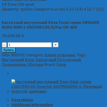
18 блок (50 кв.м)
Диаметр трубок (жидкость и газ) 6,35 (14) и 12,7 (12).
Кассетный внутренний блок Funai серии ORIGAMI
KODO RAM-I-OK55HP.C01/S/Pan OK-4RA
39,690.00
₽
Кассетный
внутренний
Купить
блок
SKU:
880691
Category:
Блоки отдельно
Tags:
Funai
Внутренний блок
,
Кассетный Потолочный
,
серии
Охлаждение Обогрев
Brand:
Funai
ORIGAMI
KODO
RAM-
I-
OK55HP.C01/S/Pan
OK-
4RA
Description
quantity
Additional information