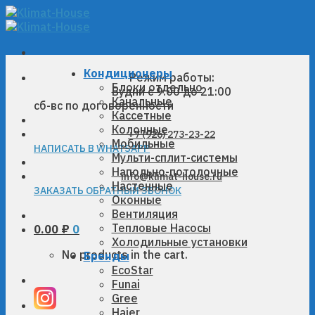
Skip
to
content
Кондиционеры
Режим работы:
Блоки отдельно
Будни с 9:00 до 21:00
Канальные
сб-вс по договоренности
Кассетные
Колонные
+7 (926) 273-23-22
Мобильные
НАПИСАТЬ В WHATSAPP
Мульти-сплит-системы
Напольно-потолочные
info@klimat-house.ru
Настенные
ЗАКАЗАТЬ ОБРАТНЫЙ ЗВОНОК
Оконные
Вентиляция
Тепловые Насосы
0.00
₽
0
Холодильные установки
No products in the cart.
Бренды
EcoStar
Funai
Gree
Haier