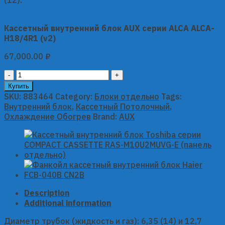
Кассетный внутренний блок AUX серии ALCA ALCA-
H18/4R1 (v2)
67,000.00
₽
Кассетный
внутренний
Купить
блок
SKU:
883464
Category:
Блоки отдельно
Tags:
AUX
Внутренний блок
,
Кассетный Потолочный
,
серии
Охлаждение Обогрев
Brand:
AUX
ALCA
ALCA-
H18/4R1
(v2)
quantity
Description
Additional information
Диаметр трубок (жидкость и газ): 6,35 (14) и 12,7