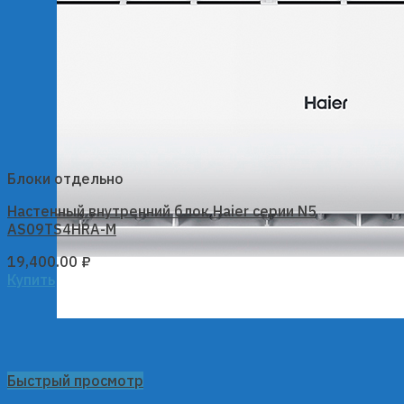
Блоки отдельно
Настенный внутренний блок Haier серии N5
AS09TS4HRA-M
19,400.00
₽
Купить
Быстрый просмотр