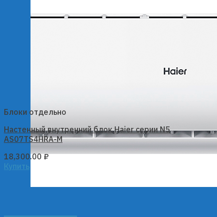
Блоки отдельно
Настенный внутренний блок Haier серии N5
AS07TS4HRA-M
18,300.00
₽
Купить