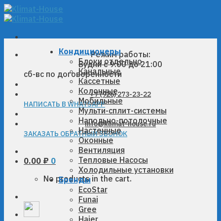
Skip
to
content
Кондиционеры
Режим работы:
Блоки отдельно
Будни с 9:00 до 21:00
Канальные
сб-вс по договоренности
Кассетные
Колонные
+7 (926) 273-23-22
Мобильные
НАПИСАТЬ В WHATSAPP
Мульти-сплит-системы
Напольно-потолочные
info@klimat-house.ru
Настенные
ЗАКАЗАТЬ ОБРАТНЫЙ ЗВОНОК
Оконные
Вентиляция
Тепловые Насосы
0.00
₽
0
Холодильные установки
No products in the cart.
Бренды
EcoStar
Funai
Gree
Haier