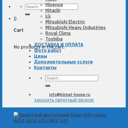
Hisense
Search
Hitachi
for:
LG
0
Mitsubishi Electric
Mitsubishi Heavy Industries
Cart
Royal Clima
Toshiba
ДОСТАВКА И ОПЛАТА
No products in the cart.
Фото работ
Цены
Дополнительные услуги
Контакты
Search
for:
info@klimat-house.ru
ЗАКАЗАТЬ ОБРАТНЫЙ ЗВОНОК