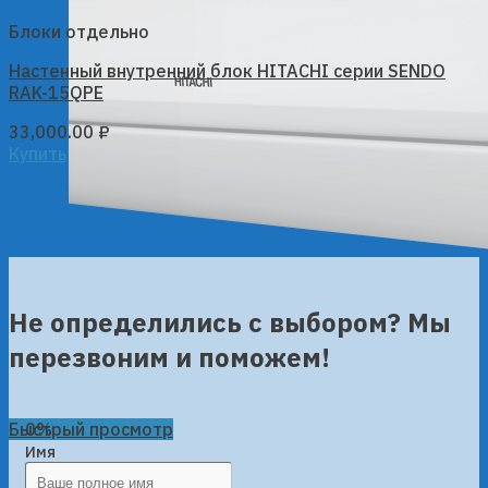
Блоки отдельно
Настенный внутренний блок HITACHI серии SENDO
RAK-15QPE
33,000.00
₽
Купить
Не определились с выбором? Мы
перезвоним и поможем!
0%
Быстрый просмотр
Имя