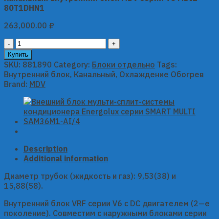
80T1DHN1
263,000.00
₽
Канальный
внутренний
Купить
блок
SKU:
881890
Category:
Блоки отдельно
Tags:
MDV
Внутренний блок
,
Канальный
,
Охлаждение Обогрев
серии
Brand:
MDV
V6
MDI2-
80T1DHN1
quantity
Description
Additional information
Диаметр трубок (жидкость и газ): 9,53(38) и
15,88(58).
Внутренний блок VRF серии V6 с DC двигателем (2—е
поколение). Совместим с наружными блоками серии