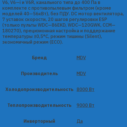
V6, V6—i и V6R, канального типа до 400 Па в
комплекте с противопылевым фильтром (кроме
моделей 40—56кВт), без ПДУ. DC мотор вентилятора,
7 уставок скорости, 20 шагов регулировки ESP
(только пульты WDC—86EKD, WDC—120GWK, CCM—
180270), прецизионная настройка и поддержание
температуры ±0,5°С, режим тишины (Silent),
экономичный режим (ECO).
Бренд
MDV
Производитель
MDV
Холодопроизводительность
8000 Вт
Теплопроизводительность
9000 Вт
Инверторный
Да