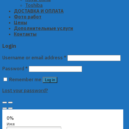
Toshiba
ДОСТАВКА И ОПЛАТА
Фото работ
Цены
Дополнительные услуги
Контакты
Login
Username or email address
*
Password
*
Remember me
Log in
Lost your password?
0%
Имя