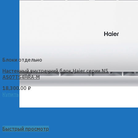
Блоки отдельно
Настенный внутренний блок Haier серии N5
AS07TS4HRA-M
18,300.00
₽
Купить
Быстрый просмотр