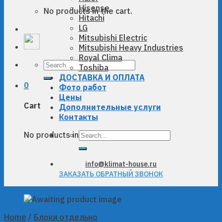
Hisense
No products in the cart.
Hitachi
LG
Mitsubishi Electric
Mitsubishi Heavy Industries
Royal Clima
Search
Toshiba
for:
ДОСТАВКА И ОПЛАТА
0
Фото работ
Цены
Cart
Дополнительные услуги
Контакты
Search
No products in the cart.
for:
info@klimat-house.ru
ЗАКАЗАТЬ ОБРАТНЫЙ ЗВОНОК
Home
/
Блоки отдельно