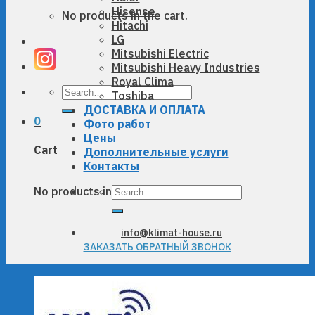
Hisense
No products in the cart.
Hitachi
LG
Mitsubishi Electric
Mitsubishi Heavy Industries
Royal Clima
Search
Toshiba
for:
ДОСТАВКА И ОПЛАТА
0
Фото работ
Цены
Cart
Дополнительные услуги
Контакты
Search
No products in the cart.
for:
info@klimat-house.ru
ЗАКАЗАТЬ ОБРАТНЫЙ ЗВОНОК