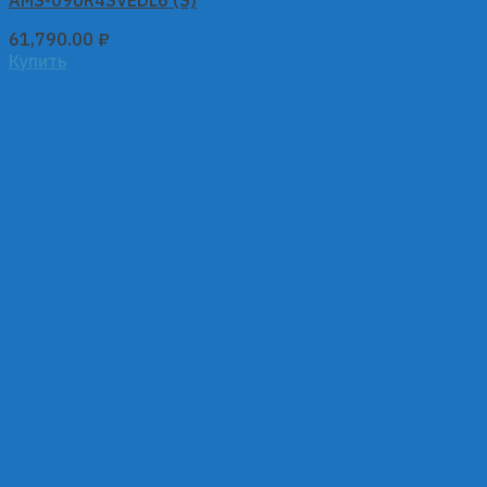
AMS-09UR4SVEDL6 (S)
61,790.00
₽
Купить