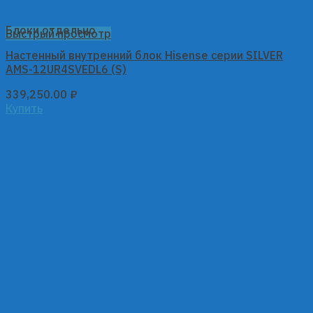
Блоки отдельно
Быстрый просмотр
Настенный внутренний блок Hisense серии SILVER
AMS-12UR4SVEDL6 (S)
339,250.00
₽
Купить