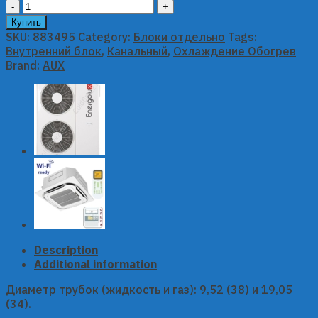
Канальный
внутренний
Купить
блок
SKU:
883495
Category:
Блоки отдельно
Tags:
AUX
Внутренний блок
,
Канальный
,
Охлаждение Обогрев
серии
Brand:
AUX
ALMD
Inverter
ALMD-
H48/5DR2
quantity
Description
Additional information
Диаметр трубок (жидкость и газ): 9,52 (38) и 19,05
(34).