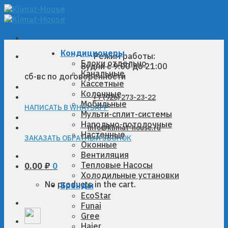
Skip
to
content
Кондиционеры
Режим работы:
Блоки отдельно
Будни с 9:00 до 21:00
Канальные
сб-вс по договоренности
Кассетные
Колонные
+7 (926) 273-23-22
Мобильные
НАПИСАТЬ В WHATSAPP
Мульти-сплит-системы
Напольно-потолочные
info@klimat-house.ru
Настенные
ЗАКАЗАТЬ ОБРАТНЫЙ ЗВОНОК
Оконные
Вентиляция
Тепловые Насосы
0.00
₽
0
Холодильные установки
No products in the cart.
Бренды
EcoStar
Funai
Gree
Haier