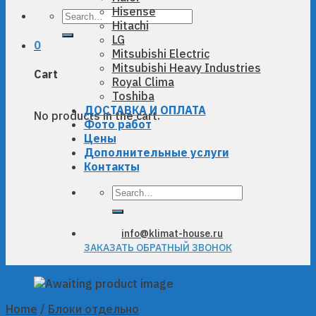
Hisense
Search
Hitachi
for:
LG
0
Mitsubishi Electric
Mitsubishi Heavy Industries
Cart
Royal Clima
Toshiba
ДОСТАВКА И ОПЛАТА
No products in the cart.
Фото работ
Цены
Дополнительные услуги
Контакты
Search
for:
info@klimat-house.ru
ЗАКАЗАТЬ ОБРАТНЫЙ ЗВОНОК
Home
/
Блоки отдельно