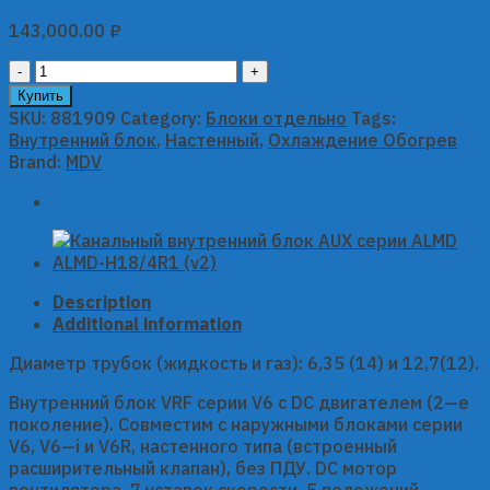
143,000.00
₽
Настенный
внутренний
Купить
блок
SKU:
881909
Category:
Блоки отдельно
Tags:
MDV
Внутренний блок
,
Настенный
,
Охлаждение Обогрев
серии
Brand:
MDV
V6
MDI2-
28GDHN1
quantity
Description
Additional information
Диаметр трубок (жидкость и газ): 6,35 (14) и 12,7(12).
Внутренний блок VRF серии V6 с DC двигателем (2—е
поколение). Совместим с наружными блоками серии
V6, V6—i и V6R, настенного типа (встроенный
расширительный клапан), без ПДУ. DC мотор
вентилятора, 7 уставок скорости, 5 положений