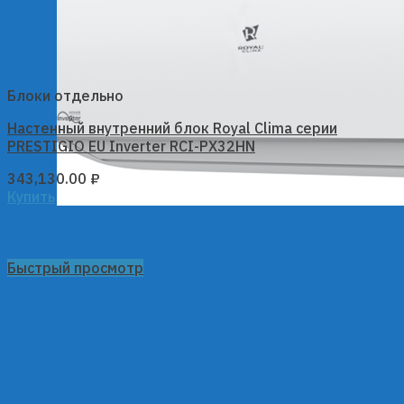
Блоки отдельно
Настенный внутренний блок Royal Clima серии
PRESTIGIO EU Inverter RCI-PX32HN
343,130.00
₽
Купить
Быстрый просмотр