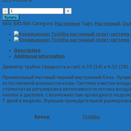
Кондиционер
Toshiba
Купить
настенный
SKU:
881486
Category:
Настенные
Tags:
Настенный
,
Охл
сплит-
система
серии
SHORAI
Description
EDGE
Additional information
(J2KVSG)
RAS-
Диаметр трубок (жидкость и газ): 6,35 (14) и 9,52 (38)
13J2KVSG-
EE/RAS-
Премиальный матовый черный внутренний блок. Лучши
13J2AVSG-
естественной влажности кожи. Cистема очистки воздуха 
EE
ступенчатая регулировка интенсивности потока воздух
(Черный)
кнопок и дисплея, с возможностью проводного подклю
quantity
7 дней в неделю. Функция принудительной разморозки
Бренд
Toshiba