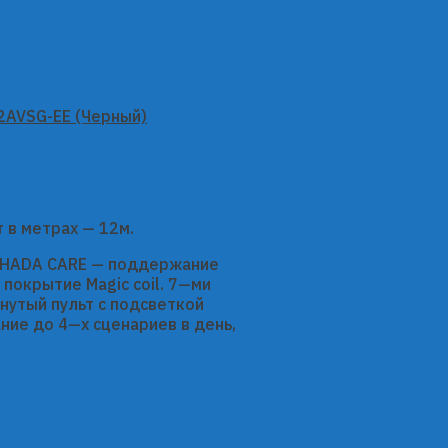
т в метрах — 12м.
. HADA CARE — поддержание
 покрытие Magic coil. 7—ми
нутый пульт с подсветкой
ие до 4—х сценариев в день,