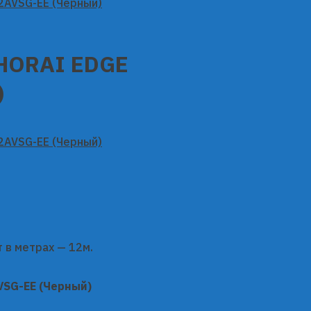
SHORAI EDGE
)
т в метрах — 12м.
VSG-EE (Черный)