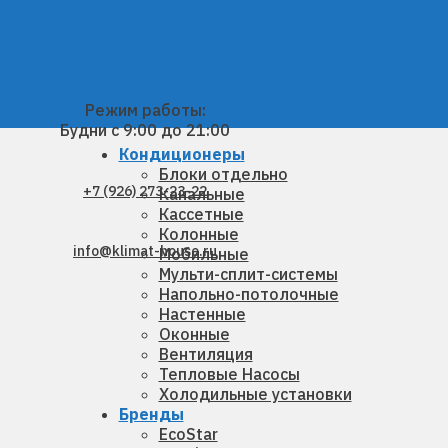
Режим работы:
Будни с 9:00 до 21:00
Кондиционеры
Блоки отдельно
+7 (926) 273-23-22
Канальные
Кассетные
Колонные
info@klimat-house.ru
Мобильные
Мульти-сплит-системы
Напольно-потолочные
Настенные
Оконные
Вентиляция
Тепловые Насосы
Холодильные установки
Бренды
EcoStar