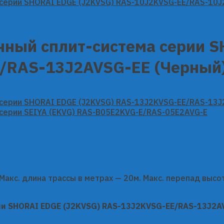
нный сплит-система серии 
/RAS-13J2AVSG-EE (Черный
. Макс. длина трассы в метрах — 20м. Макс. перепад высо
ии SHORAI EDGE (J2KVSG) RAS-13J2KVSG-EE/RAS-13J2A