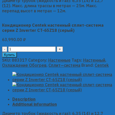
Диаметр трубок (жидкость и газ): 6,35 (14) и 12,7
(12). Макс. длина трассы в метрах — 25м. Макс.
перепад высот в метрах — 12м.
Кондиционер Centek настенный сплит-система
серии Z Inverter CT-65Z18 (серый)
63,990.00
₽
Кондиционер
Centek
Купить
настенный
SKU:
883317
Category:
Настенные
Tags:
Настенный
,
сплит-
Охлаждение Обогрев
,
Сплит—система
Brand:
Centek
система
серии
Z
Inverter
CT-
65Z18
Description
(серый)
Additional information
quantity
Диаметр трубок (жидкость и газ): 6,35 (14) и 12,7