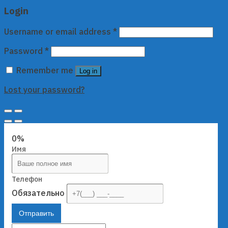
Login
Username or email address
*
Password
*
Remember me
Log in
Lost your password?
0%
Имя
Телефон
Обязательно
Отправить