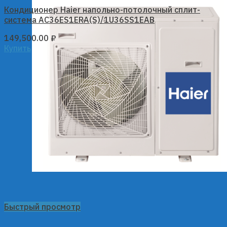
Кондиционер Haier напольно-потолочный сплит-
система AC36ES1ERA(S)/1U36SS1EAB
149,500.00
₽
Купить
Быстрый просмотр