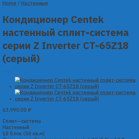
Home
/
Настенные
Кондиционер Centek
настенный сплит-система
серии Z Inverter CT-65Z18
(серый)
63,990.00
₽
Сплит—система
Настенный
18 блок (50 кв.м)