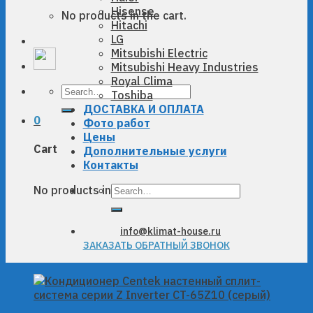
Hisense
No products in the cart.
Hitachi
LG
Mitsubishi Electric
Mitsubishi Heavy Industries
Royal Clima
Search
Toshiba
for:
ДОСТАВКА И ОПЛАТА
0
Фото работ
Цены
Cart
Дополнительные услуги
Контакты
Search
No products in the cart.
for:
info@klimat-house.ru
ЗАКАЗАТЬ ОБРАТНЫЙ ЗВОНОК