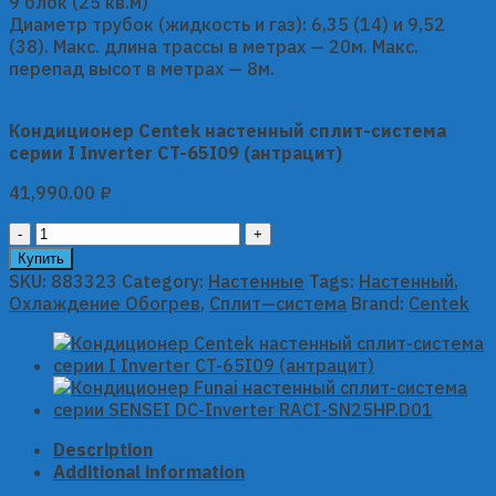
9 блок (25 кв.м)
Диаметр трубок (жидкость и газ): 6,35 (14) и 9,52
(38). Макс. длина трассы в метрах — 20м. Макс.
перепад высот в метрах — 8м.
Кондиционер Centek настенный сплит-система
серии I Inverter CT-65I09 (антрацит)
41,990.00
₽
Кондиционер
Centek
Купить
настенный
SKU:
883323
Category:
Настенные
Tags:
Настенный
,
сплит-
Охлаждение Обогрев
,
Сплит—система
Brand:
Centek
система
серии
I
Inverter
CT-
65I09
Description
(антрацит)
Additional information
quantity