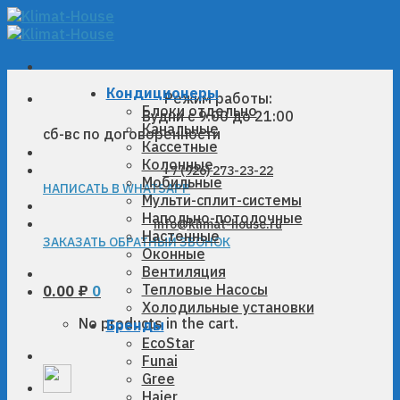
Skip
to
content
Кондиционеры
Режим работы:
Блоки отдельно
Будни с 9:00 до 21:00
Канальные
сб-вс по договоренности
Кассетные
Колонные
+7 (926) 273-23-22
Мобильные
НАПИСАТЬ В WHATSAPP
Мульти-сплит-системы
Напольно-потолочные
info@klimat-house.ru
Настенные
ЗАКАЗАТЬ ОБРАТНЫЙ ЗВОНОК
Оконные
Вентиляция
Тепловые Насосы
0.00
₽
0
Холодильные установки
No products in the cart.
Бренды
EcoStar
Funai
Gree
Haier