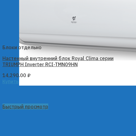
Блоки отдельно
Настенный внутренний блок Royal Clima серии
TRIUMPH Inverter RCI-TMN09HN
14,290.00
₽
Купить
Быстрый просмотр