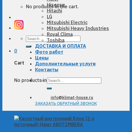
Hisense
No products in the cart.
Hitachi
LG
Mitsubishi Electric
Mitsubishi Heavy Industries
Royal Clima
Search
Toshiba
for:
ДОСТАВКА И ОПЛАТА
0
Фото работ
Цены
Cart
Дополнительные услуги
Контакты
Search
No products in the cart.
for:
info@klimat-house.ru
ЗАКАЗАТЬ ОБРАТНЫЙ ЗВОНОК