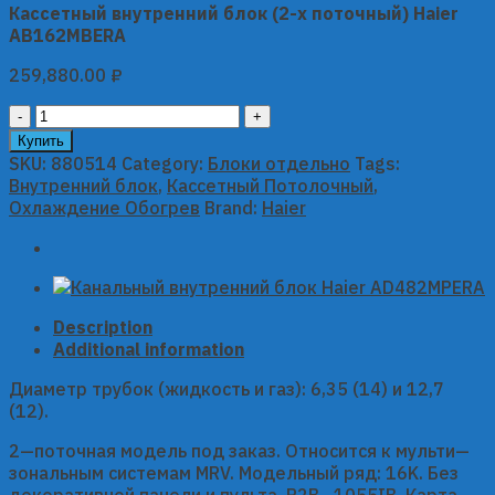
Кассетный внутренний блок (2-х поточный) Haier
AB162MBERA
259,880.00
₽
Кассетный
внутренний
Купить
блок
SKU:
880514
Category:
Блоки отдельно
Tags:
(2-
Внутренний блок
,
Кассетный Потолочный
,
х
Охлаждение Обогрев
Brand:
Haier
поточный)
Haier
AB162MBERA
quantity
Description
Additional information
Диаметр трубок (жидкость и газ): 6,35 (14) и 12,7
(12).
2—поточная модель под заказ. Относится к мульти—
зональным системам MRV. Модельный ряд: 16K. Без
декоративной панели и пульта. P2B—1055IB. Карта