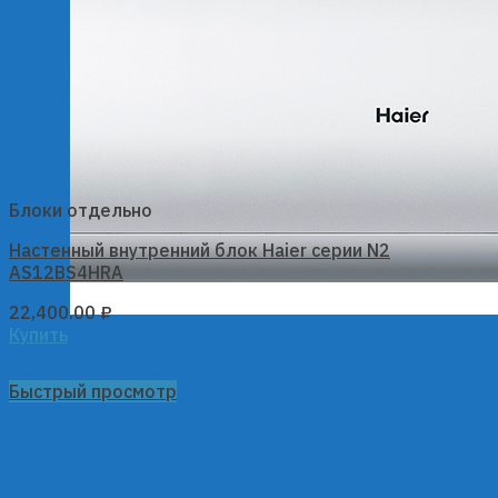
Блоки отдельно
Настенный внутренний блок Haier серии N2
AS12BS4HRA
22,400.00
₽
Купить
Быстрый просмотр