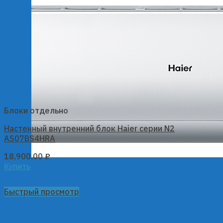
Блоки отдельно
Настенный внутренний блок Haier серии N2
AS07BS4HRA
18,900.00
₽
Купить
Быстрый просмотр