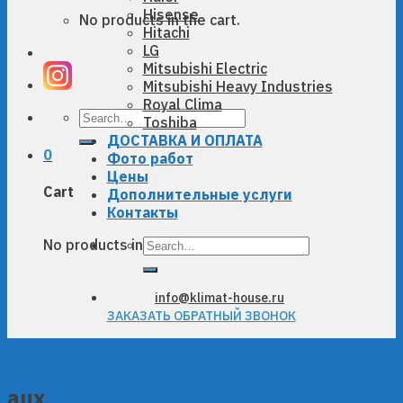
Hisense
No products in the cart.
Hitachi
LG
Mitsubishi Electric
Mitsubishi Heavy Industries
Royal Clima
Search
Toshiba
for:
ДОСТАВКА И ОПЛАТА
0
Фото работ
Цены
Cart
Дополнительные услуги
Контакты
Search
No products in the cart.
for:
info@klimat-house.ru
ЗАКАЗАТЬ ОБРАТНЫЙ ЗВОНОК
aux